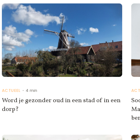
ACTUEEL
4 min
ACT
•
Word je gezonder oud in een stad of in een
Soc
dorp?
Maa
be