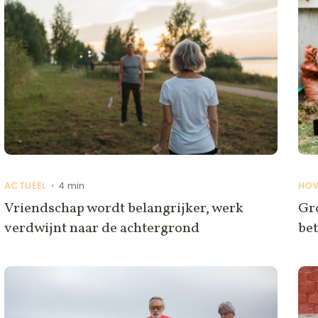
ACTUEEL
4 min
HO
•
Vriendschap wordt belangrijker, werk
Gro
verdwijnt naar de achtergrond
be