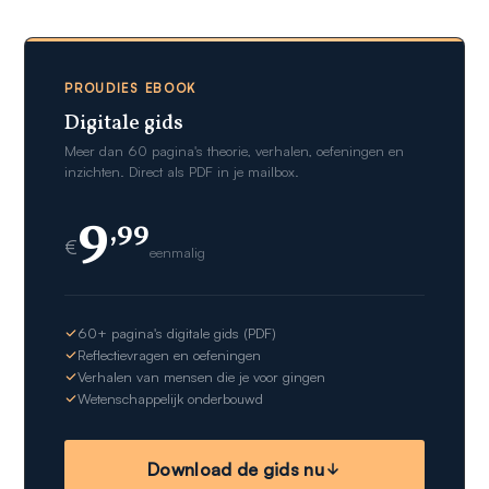
PROUDIES EBOOK
Digitale gids
Meer dan 60 pagina's theorie, verhalen, oefeningen en
inzichten. Direct als PDF in je mailbox.
9
,99
€
eenmalig
60+ pagina's digitale gids (PDF)
Reflectievragen en oefeningen
Verhalen van mensen die je voor gingen
Wetenschappelijk onderbouwd
Download de gids nu