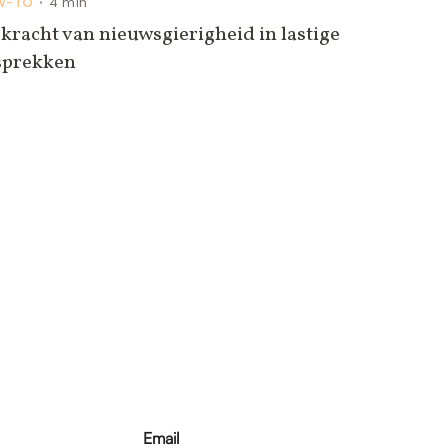
W-TO
4 min
•
kracht van nieuwsgierigheid in lastige
sprekken
Email