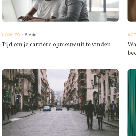
HOW-TO
5 min
ACT
•
Tijd om je carrière opnieuw uit te vinden
Wa
bed