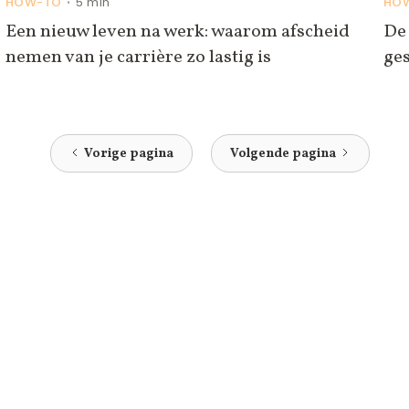
HOW-TO
5 min
HO
•
Een nieuw leven na werk: waarom afscheid
De 
nemen van je carrière zo lastig is
ge
Vorige pagina
Volgende pagina