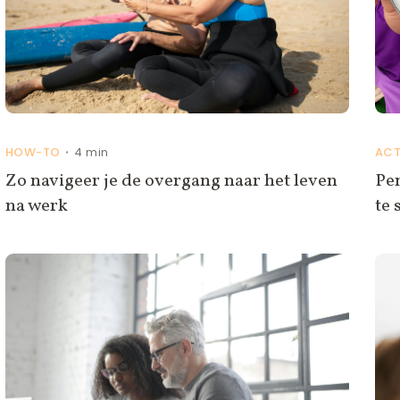
HOW-TO
4 min
ACT
•
Zo navigeer je de overgang naar het leven
Pe
na werk
te 