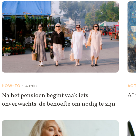
HOW-TO
4 min
ACT
•
Na het pensioen begint vaak iets
AI 
onverwachts: de behoefte om nodig te zijn