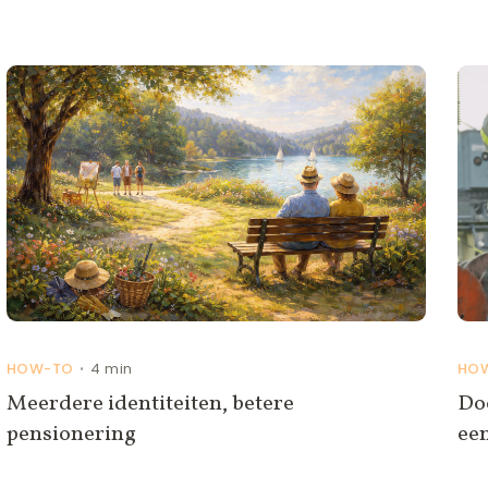
HOW-TO
4 min
HO
•
Meerdere identiteiten, betere
Doo
pensionering
een