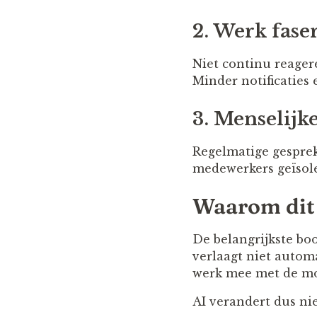
2. Werk fase
Niet continu reager
Minder notificaties
3. Menselij
Regelmatige gespre
medewerkers geïsole
Waarom dit 
De belangrijkste bo
verlaagt niet autom
werk mee met de mo
AI verandert dus ni