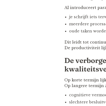
AI introduceert para
je schrijft iets te
meerdere processe
oude taken worde
Dit leidt tot contin
De productiviteit li
De verborge
kwaliteitsve
Op korte termijn lij
Op langere termijn z
cognitieve vermo
slechtere besluit