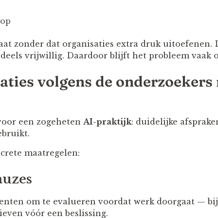
oop
taat zonder dat organisaties extra druk uitoefenen.
eels vrijwillig. Daardoor blijft het probleem vaak 
aties volgens de onderzoekers
 voor een zogeheten
AI-praktijk
: duidelijke afsprak
bruikt.
crete maatregelen:
auzes
ten om te evalueren voordat werk doorgaat — bij
tieven vóór een beslissing.