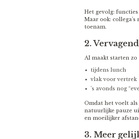
Het gevolg: functies
Maar ook: collega’s
toenam.
2. Vervagend
AI maakt starten z
tijdens lunch
vlak voor vertrek
’s avonds nog “ev
Omdat het voelt als 
natuurlijke pauze u
en moeilijker afst
3. Meer gelij