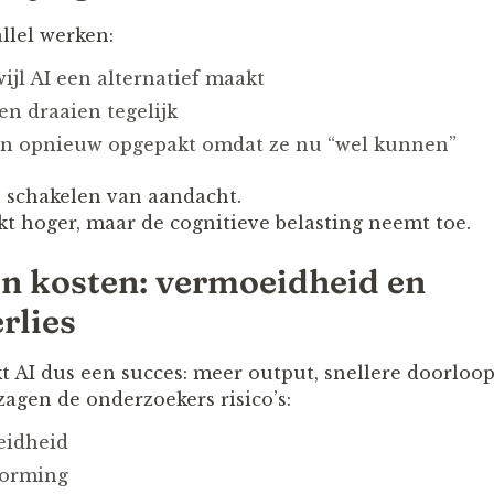
llel werken:
rwijl AI een alternatief maakt
n draaien tegelijk
n opnieuw opgepakt omdat ze nu “wel kunnen”
u schakelen van aandacht.
jkt hoger, maar de cognitieve belasting neemt toe.
n kosten: vermoeidheid en
rlies
kt AI dus een succes: meer output, snellere doorloopt
agen de onderzoekers risico’s:
eidheid
vorming