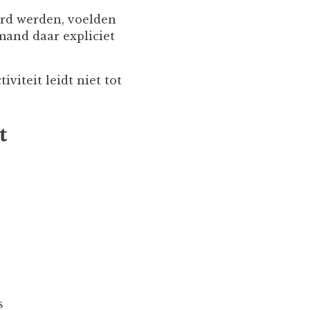
erd werden, voelden
mand daar expliciet
iviteit leidt niet tot
t
s