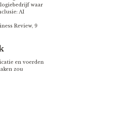
ogiebedrijf waar
clusie: AI
iness Review, 9
k
catie en voerden
taken zou