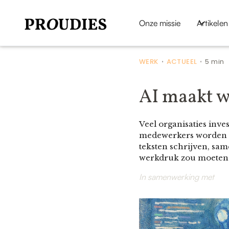
Onze missie
Artikelen
WERK
ACTUEEL
5 min
•
•
AI maakt we
Veel organisaties inve
medewerkers worden p
teksten schrijven, sa
werkdruk zou moeten d
In samenwerking met