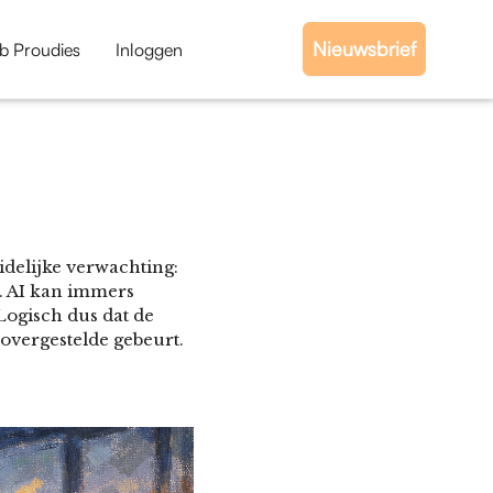
Nieuwsbrief
b Proudies
Inloggen
idelijke verwachting:
. AI kan immers
Logisch dus dat de
overgestelde gebeurt.