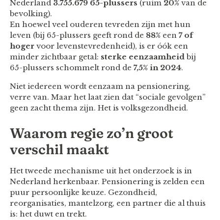
Nederland
3.755.679 65-plussers
(ruim
20%
van de
bevolking).
En hoewel veel ouderen tevreden zijn met hun
leven (bij 65-plussers geeft rond de
88%
een
7 of
hoger
voor levenstevredenheid), is er óók een
minder zichtbaar getal:
sterke eenzaamheid
bij
65-plussers schommelt rond de
7,5% in 2024
.
Niet iedereen wordt eenzaam na pensionering,
verre van. Maar het laat zien dat “sociale gevolgen”
geen zacht thema zijn. Het is volksgezondheid.
Waarom regie zo’n groot
verschil maakt
Het tweede mechanisme uit het onderzoek is in
Nederland herkenbaar. Pensionering is zelden een
puur persoonlijke keuze. Gezondheid,
reorganisaties, mantelzorg, een partner die al thuis
is: het duwt en trekt.