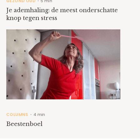
GEZOND OUD
5 min
•
Je ademhaling: de meest onderschatte
knop tegen stress
COLUMNS
4 min
•
Beestenboel