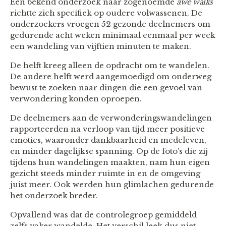
Een bekend onderzoek naar zogenoemde
awe walks
richtte zich specifiek op oudere volwassenen. De
onderzoekers vroegen 52 gezonde deelnemers om
gedurende acht weken minimaal eenmaal per week
een wandeling van vijftien minuten te maken.
De helft kreeg alleen de opdracht om te wandelen.
De andere helft werd aangemoedigd om onderweg
bewust te zoeken naar dingen die een gevoel van
verwondering konden oproepen.
De deelnemers aan de verwonderingswandelingen
rapporteerden na verloop van tijd meer positieve
emoties, waaronder dankbaarheid en medeleven,
en minder dagelijkse spanning. Op de foto’s die zij
tijdens hun wandelingen maakten, nam hun eigen
gezicht steeds minder ruimte in en de omgeving
juist meer. Ook werden hun glimlachen gedurende
het onderzoek breder.
Opvallend was dat de controlegroep gemiddeld
zelfs vaker wandelde. Het verschil leek dus niet