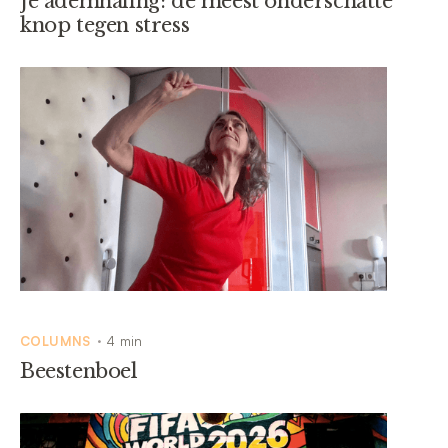
Je ademhaling: de meest onderschatte
knop tegen stress
COLUMNS
4 min
•
Beestenboel