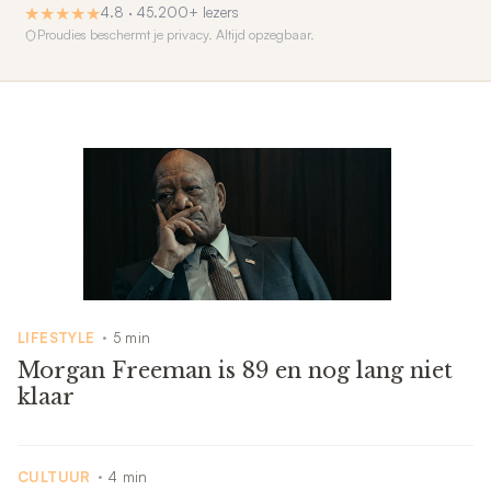
★
★
★
★
★
4.8 · 45.200+ lezers
Proudies beschermt je privacy. Altijd opzegbaar.
LIFESTYLE
5 min
•
Morgan Freeman is 89 en nog lang niet
klaar
CULTUUR
4 min
•