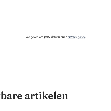
We geven om jouw data in onze
privacy policy
.
kbare artikelen