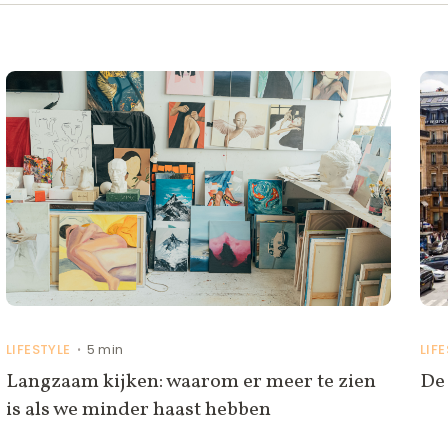
LIFESTYLE
5 min
LIF
•
Langzaam kijken: waarom er meer te zien
De 
is als we minder haast hebben