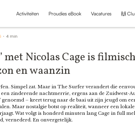
Activiteiten
Proudies eBook
Vacatures
🙌 Clu
S
4 min
•
’ met Nicolas Cage is filmisch
 zon en waanzin
urfen. Simpel zat. Maar in The Surfer verandert die eenv
in een zinderende nachtmerrie, ergens aan de Zuidwest-Au
r’ genoemd – keert terug naar de baai uit zijn jeugd om ee
len. Maar nostalgie botst op realiteit, wanneer een loka
rjaagt. Wat volgt is honderd minuten lang Cage in full 
d, vernederd. En onvergetelijk.