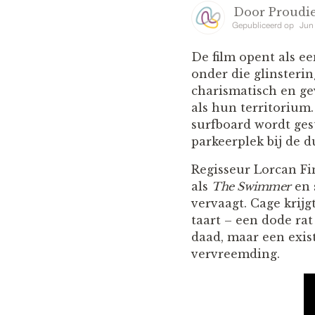
Door
Proudie
Gepubliceerd op
Jun
De film opent als 
onder die glinsteri
charismatisch en ge
als hun territorium. 
surfboard wordt gest
parkeerplek bij de d
Regisseur Lorcan F
als
The Swimmer
en 
vervaagt. Cage krijg
taart – een dode rat
daad, maar een exist
vervreemding.