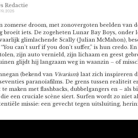
s Redactie
 19, 2025
een zomerse droom, met zonovergoten beelden van d
ng broeit iets. De zogeheten Lunar Bay Boys, onder 
vaarlijk glimlachende Scally (Julian McMahon), be
“You can’t surf if you don’t suffer,” is hun credo. En
olen, zijn auto vernield, zijn lichaam en geest gebr
uinen glijdt hij langzaam weg in waanzin – of missch
innegan (bekend van
Vivarium
) laat zich inspireren 
seventies paranoiafilms. De grens tussen realiteit e
t te maken met flashbacks, dubbelgangers en – als bi
 die een cruciale scène siert. Surfen wordt zo niet a
entiële missie: een gevecht tegen uitsluiting, heri