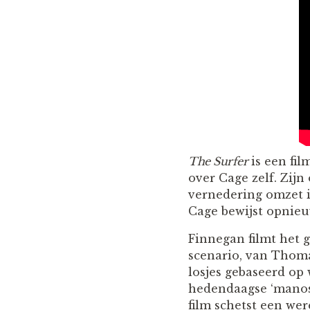
The Surfer
is een fil
over Cage zelf. Zijn
vernedering omzet in
Cage bewijst opnieu
Finnegan filmt het 
scenario, van Thoma
losjes gebaseerd op
hedendaagse ‘manosp
film schetst een we