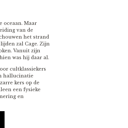
e oceaan. Maar
leiding van de
schouwen het strand
 lijden zal Cage. Zijn
oken. Vanuit zijn
ien was hij daar al.
door cultklassiekers
n hallucinatie
zarre kers op de
lleen een fysieke
nnering en