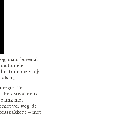
rog, maar bovenal
 emotionele
heatrale razernij:
als hij.
nergie. Het
ilmfestival en is
De link met
 niet ver weg: de
teitspakketje – met