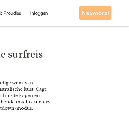
Nieuwsbrief
b Proudies
Inloggen
e surfreis
oudige wens van
stralische kust. Cage
n huis te kopen en
le bende macho-surfers
meltdown-modus: