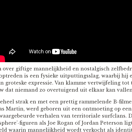
m over giftige mannelijkheid en nostalgisch zelfbed
 optreden is een fysieke uitputtingsslag, waarbij hij
 groteske expressie. Van klamme vertwijfeling tot t
w dat niemand zo overtuigend uit elkaar kan vallen 
geheel strak en met een prettig rammelende B-filme
s Martin, werd geboren uit een ontmoeting op een f
 waargebeurde verhalen van territoriale surfclans. 
here’-figuren als Joe Rogan of Jordan Peterson ligt
reld waarin mannelijkheid wordt verkocht als identi