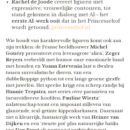
Rachel de Joode
creëert figuren met
expressieve, vrouwelijke contouren, tot
stand gekomen in dialoog met AI—het
eerste AI-werk ooit
dat in het Princessehof
wordt getoond.
princessehof.nl
Wie houdt van karaktervolle figuren komt ook aan
zijn trekken: de Franse beeldhouwer
Michel
Gouéry
presenteert een levensgrote ‘alien’,
Zeger
Reyers
verbeeldt met humor onze emotionele band
met honden en
Yoann Estevenin
laat u dwalen
tussen surrealistische dieren, van een
dubbelkoppige python tot een lange groene giraffe
met juwelen. Het speelse krijgt een scherp randje bij
Hannie Terpstra
, met series over parasieten en
(neuro)diverse hoofden;
Pauline Wiertz
’
nalatenschap toont een imposant stilleven van
glanzende, teal-getinte kippenkarkassen. Daarnaast
ziet u kleurrijk, fantasierijk werk van
Heinze van
Dijken
en een ‘zwarte pot’ plus natuurrijke batiks
van
Dan Ernst
als poging tot verbinding met