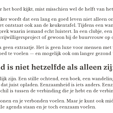
 het bord kijkt, mist misschien wel de helft van het
jker wordt dat een lang en goed leven niet alleen o
Het ontstaat ook aan de keukentafel. Tijdens een w
prek waarin iemand echt luistert. In een clubje, een
ijwilligersproject of gewoon bij de buurvrouw op de
s geen extraatje. Het is geen luxe voor mensen met v
ed te voelen — en mogelijk ook om langer gezond t
is niet hetzelfde als alleen zi
lijk zijn. Een stille ochtend, een boek, een wandeli
 dat juist opladen. Eenzaamheid is iets anders. Ee
hil is tussen de verbinding die je hebt en de verbin
wonen en je verbonden voelen. Maar je kunt ook mid
olle agenda staan en je toch eenzaam voelen.