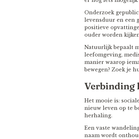
er nog iets mogelijk
Onderzoek gepublic
levensduur en een g
positieve opvatting
ouder worden kijken
Natuurlijk bepaalt 
leefomgeving, medis
manier waarop ieman
bewegen? Zoek je hu
Verbinding 
Het mooie is: social
nieuw leven op te b
herhaling.
Een vaste wandeling.
naam wordt onthoude