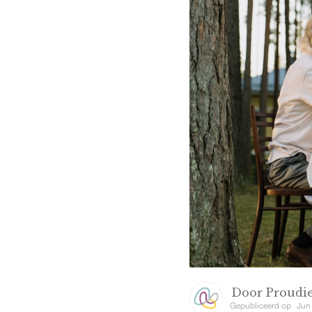
Door
Proudie
Gepubliceerd op
Jun