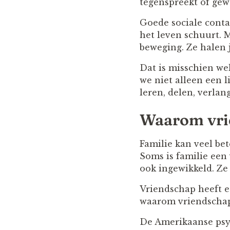
tegenspreekt of gewo
Goede sociale cont
het leven schuurt. 
beweging. Ze halen j
Dat is misschien we
we niet alleen een 
leren, delen, verla
Waarom vrie
Familie kan veel bet
Soms is familie een
ook ingewikkeld. Ze
Vriendschap heeft ee
waarom vriendschap 
De Amerikaanse psyc