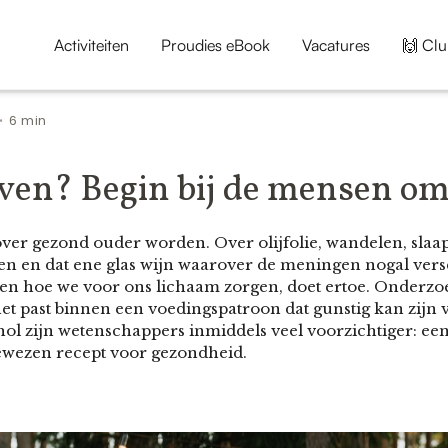
Activiteiten
Proudies eBook
Vacatures
🙌 Clu
6 min
•
even? Begin bij de mensen om
ver gezond ouder worden. Over olijfolie, wandelen, slaap
n en dat ene glas wijn waarover de meningen nogal versch
n hoe we voor ons lichaam zorgen, doet ertoe. Onderzoek 
het past binnen een voedingspatroon dat gunstig kan zijn 
ol zijn wetenschappers inmiddels veel voorzichtiger: een
ewezen recept voor gezondheid.