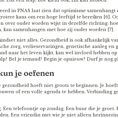
 is. Dat een stap, hoe klein ook, zin kan hebben.
eerd in PNAS laat zien dat optimisme samenhangt 
rotere kans om een hoge leeftijd te bereiken [6]. 
en over ouder worden wijst in dezelfde richting: h
, kan samenhangen met hoe zij ouder worden [7].
mindset niet alles. Gezondheid is ook afhankelijk v
che zorg, verlieservaringen, genetische aanleg en 
d naar het leven kijkt, kan wel invloed hebben op k
lp? Bel je iemand? Begin je opnieuw? Durf je nog 
kun je oefenen
e gezondheid hoeft niet groots te beginnen. Je hoef
ouwen of een volle agenda te hebben. Verbinding gro
 Een telefoontje op zondag. Een buur die je groet. 
n. Een vriendin met wie je niet alleen herinneri