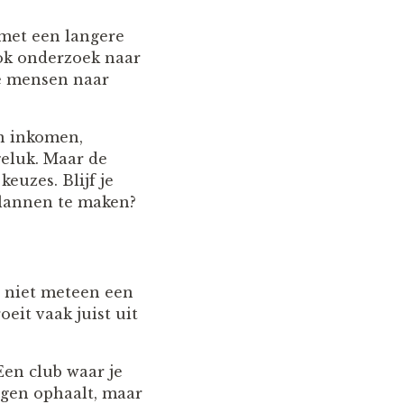
met een langere
Ook onderzoek naar
oe mensen naar
an inkomen,
geluk. Maar de
euzes. Blijf je
plannen te maken?
t niet meteen een
eit vaak juist uit
Een club waar je
ngen ophaalt, maar