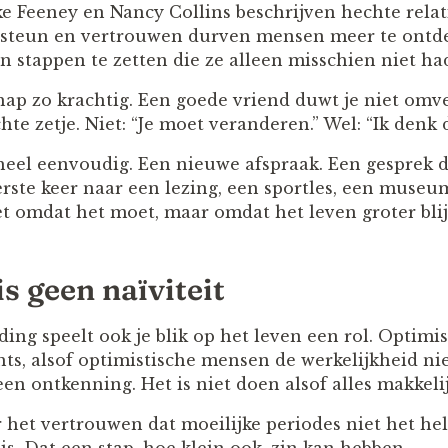
 Feeney en Nancy Collins beschrijven hechte relati
it steun en vertrouwen durven mensen meer te ontd
en stappen te zetten die ze alleen misschien niet h
ap zo krachtig. Een goede vriend duwt je niet omve
te zetje. Niet: “Je moet veranderen.” Wel: “Ik denk d
eel eenvoudig. Een nieuwe afspraak. Een gesprek dat
rste keer naar een lezing, een sportles, een museu
iet omdat het moet, maar omdat het leven groter blij
s geen naïviteit
ding speelt ook je blik op het leven een rol. Opti
chts, alsof optimistische mensen de werkelijkheid ni
en ontkenning. Het is niet doen alsof alles makkelij
het vertrouwen dat moeilijke periodes niet het hel