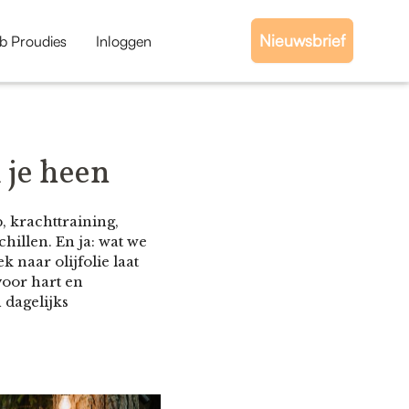
Nieuwsbrief
b Proudies
Inloggen
 je heen
, krachttraining,
illen. En ja: wat we
naar olijfolie laat
voor hart en
 dagelijks