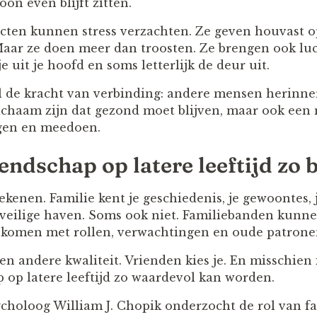
on even blijft zitten.
acten kunnen stress verzachten. Ze geven houvast
Maar ze doen meer dan troosten. Ze brengen ook luc
e uit je hoofd en soms letterlijk de deur uit.
l de kracht van verbinding: andere mensen herinne
lichaam zijn dat gezond moet blijven, maar ook een 
ngen en meedoen.
ndschap op latere leeftijd zo b
ekenen. Familie kent je geschiedenis, je gewoontes,
 veilige haven. Soms ook niet. Familiebanden kunn
 komen met rollen, verwachtingen en oude patrone
n andere kwaliteit. Vrienden kies je. En misschien i
op latere leeftijd zo waardevol kan worden.
holoog William J. Chopik onderzocht de rol van fa