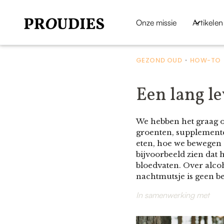
Onze missie
Artikelen
GEZOND OUD
HOW-TO
•
Een lang l
We hebben het graag o
groenten, supplemente
eten, hoe we bewegen e
bijvoorbeeld zien dat 
bloedvaten. Over alcoh
nachtmutsje is geen b
In samenwerking met