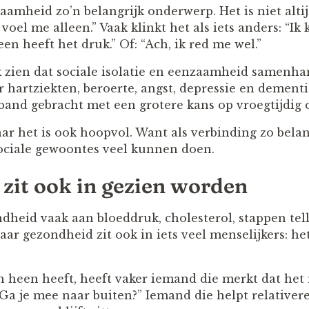
aamheid zo’n belangrijk onderwerp. Het is niet alti
 voel me alleen.” Vaak klinkt het als iets anders: “Ik
een heeft het druk.” Of: “Ach, ik red me wel.”
 zien dat sociale isolatie en eenzaamheid samenh
 hartziekten, beroerte, angst, depressie en dementi
and gebracht met een grotere kans op vroegtijdig o
ar het is ook hoopvol. Want als verbinding zo belang
sociale gewoontes veel kunnen doen.
zit ook in gezien worden
dheid vaak aan bloeddruk, cholesterol, stappen tel
ar gezondheid zit ook in iets veel menselijkers: het
heen heeft, heeft vaker iemand die merkt dat het 
“Ga je mee naar buiten?” Iemand die helpt relativer