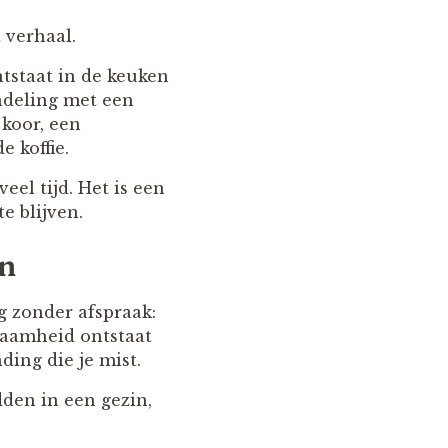
 verhaal.
ntstaat in de keuken
andeling met een
 koor, een
 koffie.
eel tijd. Het is een
e blijven.
jn
ng zonder afspraak:
nzaamheid ontstaat
ding die je mist.
den in een gezin,