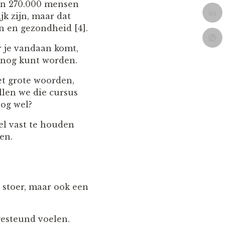
dan 270.000 mensen
jk zijn, maar dat
n en gezondheid [4].
r je vandaan komt,
e nog kunt worden.
et grote woorden,
llen we die cursus
nog wel?
el vast te houden
en.
t stoer, maar ook een
gesteund voelen.