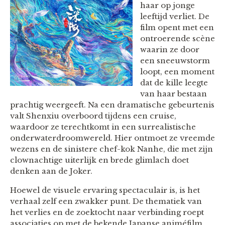
haar op jonge
leeftijd verliet. De
film opent met een
ontroerende scène
waarin ze door
een sneeuwstorm
loopt, een moment
dat de kille leegte
van haar bestaan
prachtig weergeeft. Na een dramatische gebeurtenis
valt Shenxiu overboord tijdens een cruise,
waardoor ze terechtkomt in een surrealistische
onderwaterdroomwereld. Hier ontmoet ze vreemde
wezens en de sinistere chef-kok Nanhe, die met zijn
clownachtige uiterlijk en brede glimlach doet
denken aan de Joker.
Hoewel de visuele ervaring spectaculair is, is het
verhaal zelf een zwakker punt. De thematiek van
het verlies en de zoektocht naar verbinding roept
associaties op met de bekende Japanse animéfilm