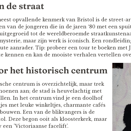
n de straat
est opvallende kenmerk van Bristol is de street-art
en van de jongeren die in de jaren ‘80 met een spui
s uitgegroeid tot de wereldberoemde straatkunstenaa
n mysterie, maar zijn werk is iconisch. Een rondleidin
ute aanrader. Tip: probeer een tour te boeken met J
te kennen en kan de mooiste verhalen vertellen ov
or het historisch centrum
ische centrum is overzichtelijk, maar trek
oenen aan; de stad is heuvelachtig met
llen. In het centrum vind je een doolhof
tjes met leuke winkeltjes, charmante cafés
ouwen. Een van de blikvangers is de
ol. Deze begon ooit als kloosterkerk, maar
een 'Victoriaanse facelift'.