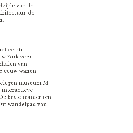
dzijde van de
chitectuur, de
n.
het eerste
ew York voer.
erhalen van
ige eeuw wanen.
ijgelegen museum
M
 interactieve
. De beste manier om
Dit wandelpad van