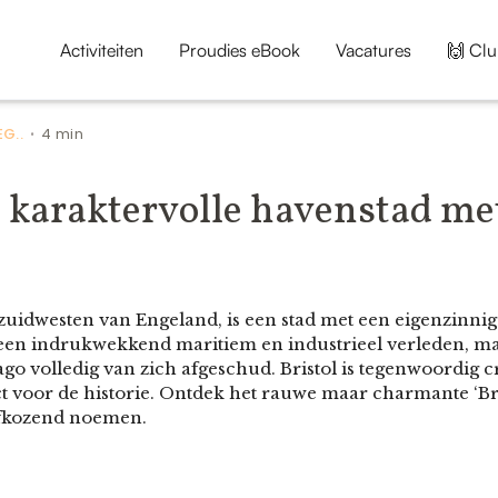
Activiteiten
Proudies eBook
Vacatures
🙌 Clu
G..
4 min
•
n karaktervolle havenstad me
t zuidwesten van Engeland, is een stad met een eigenzinnig 
en indrukwekkend maritiem en industrieel verleden, maa
o volledig van zich afgeschud. Bristol is tegenwoordig cr
 voor de historie. Ontdek het rauwe maar charmante ‘Brizz
efkozend noemen.