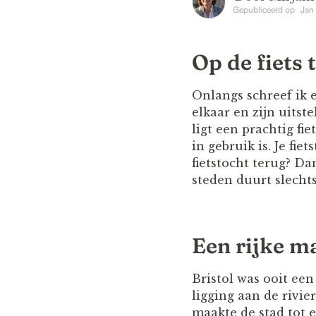
Gepubliceerd op
Jan
Op de fiets
Onlangs schreef ik e
elkaar en zijn uitst
ligt een prachtig fi
in gebruik is. Je fi
fietstocht terug? Da
steden duurt slechts
Een rijke m
Bristol was ooit ee
ligging aan de rivie
maakte de stad tot 