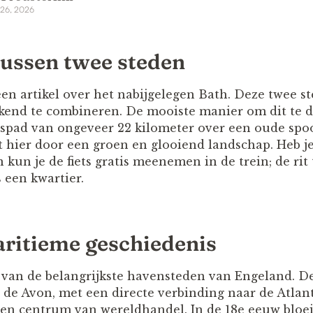
 26, 2026
 tussen twee steden
en artikel over het nabijgelegen Bath. Deze twee st
ekend te combineren. De mooiste manier om dit te doe
etspad van ongeveer 22 kilometer over een oude spoo
etst hier door een groen en glooiend landschap. Heb j
n kun je de fiets gratis meenemen in de trein; de rit
 een kwartier.
aritieme geschiedenis
n van de belangrijkste havensteden van Engeland. De
r de Avon, met een directe verbinding naar de Atlan
een centrum van wereldhandel. In de 18e eeuw bloei