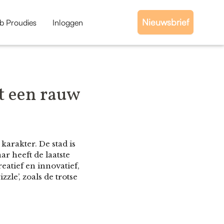
Nieuwsbrief
b Proudies
Inloggen
t een rauw
karakter. De stad is
r heeft de laatste
eatief en innovatief,
le’, zoals de trotse