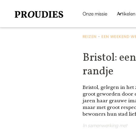
Onze missie
Artikelen
REIZEN
EEN WEEKEND WE
•
Bristol: ee
randje
Bristol, gelegen in he
groot geworden door e
jaren haar grauwe imag
maar met groot respect
bewoners hun stad li
In samenwerking met