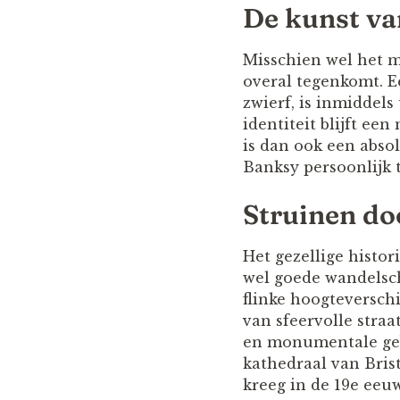
De kunst va
Misschien wel het me
overal tegenkomt. E
zwierf, is inmiddel
identiteit blijft ee
is dan ook een absol
Banksy persoonlijk 
Struinen do
Het gezellige histor
wel goede wandelsch
flinke hoogteverschi
van sfeervolle straa
en monumentale geb
kathedraal van Brist
kreeg in de 19e eeuw 