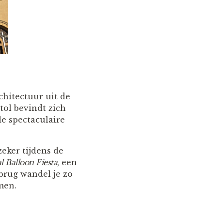
rchitectuur uit de
tol bevindt zich
e spectaculaire
eker tijdens de
l Balloon Fiesta
, een
brug wandel je zo
men.