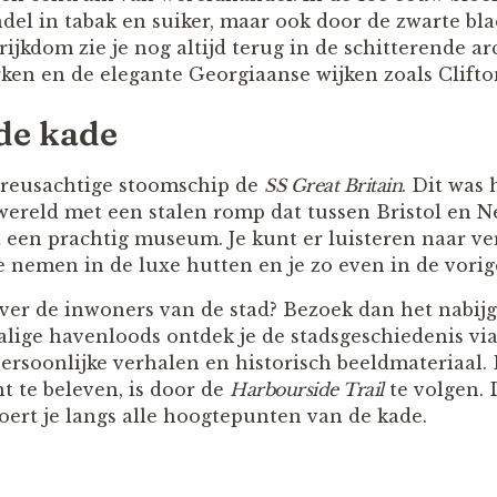
del in tabak en suiker, maar ook door de zwarte bla
ijkdom zie je nog altijd terug in de schitterende ar
en en de elegante Georgiaanse wijken zoals Clifto
 de kade
t reusachtige stoomschip de
SS Great Britain
. Dit was 
 wereld met een stalen romp dat tussen Bristol en N
 een prachtig museum. Je kunt er luisteren naar v
kje nemen in de luxe hutten en je zo even in de vor
over de inwoners van de stad? Bezoek dan het nab
alige havenloods ontdek je de stadsgeschiedenis via
persoonlijke verhalen en historisch beeldmateriaal
t te beleven, is door de
Harbourside Trail
te volgen. 
voert je langs alle hoogtepunten van de kade.