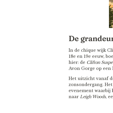
De grandeur
In de chique wijk Cli
18e en 19e eeuw, boe
hier: de
Clifton Suspe
Avon Gorge op een h
Het uitzicht vanaf d
zonsondergang. Het 
evenement waarbij h
naar
Leigh Woods
, e