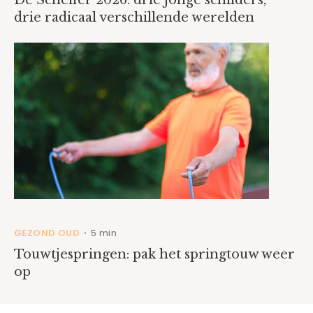
De Scheffer 2026: drie jonge schilders,
drie radicaal verschillende werelden
GEZOND OUD
5 min
•
Touwtjespringen: pak het springtouw weer
op