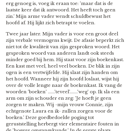
erg genoeg is, voeg ik eraan toe: 'maar dat is de
laatste keer dat ik antwoord. Het heeft toch geen
zin.' Mijn arme vader wendt schuldbewust het
hoofd af. Hij lijkt zich betrapt te voelen.
Twee jaar later. Mijn vader is voor een groot deel
zijn verbale vermogens kwijt. De afasie beperkt zich
niet tot de kwaliteit van zijn gesproken woord. Het
gesproken woord van anderen landt ook steeds
minder goed bij hem. Hij staat voor zijn boekenkast.
Een kast met veel, heel veel boeken. De blik in zijn
ogen is een vertwijfelde. Hij slaat zijn handen om
het hoofd. Wanneer hij zijn hoofd loslaat, wijst hij
over de volle lengte naar de boekenkast. Ik vang de
woorden 'boeken' ......'teveel'.......'weg' op. Ik sla een
arm om zijn schouder en zeg: 'Je hoeft je geen
zorgen te maken. Wij -mijn vrouw Connie, zijn
echtgenote Laura en ik- zullen zorgen voor de
boeken.' Deze goedbedoelde poging tot
geruststelling herbergt vier elementaire fouten in
de 'hogere omgangskunde.' In de eerste plaats