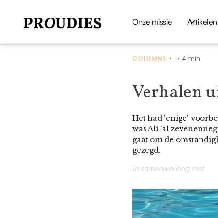
Onze missie
Artikelen
COLUMNS
4 min
•
•
Verhalen ui
Het had 'enige' voorbe
was Ali 'al zevenenneg
gaat om de omstandigh
gezegd.
In samenwerking met