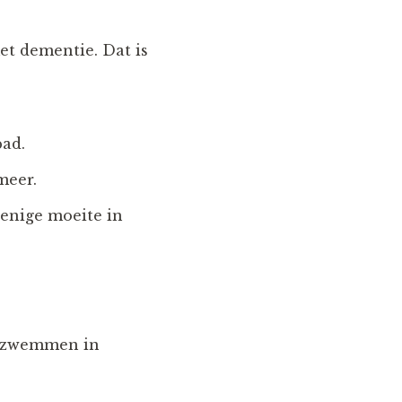
t dementie. Dat is
bad.
meer.
 enige moeite in
ng zwemmen in