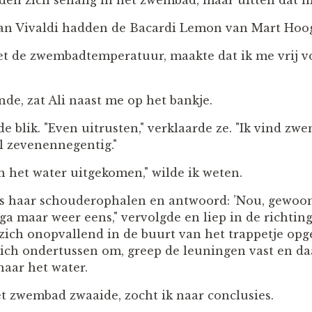
en zich senang in het zwembad, maar uitten dat ni
van Vivaldi hadden de Bacardi Lemon van Mart Ho
et de zwembadtemperatuur, maakte dat ik me vrij v
de, zat Ali naast me op het bankje.
e blik. "Even uitrusten," verklaarde ze. "Ik vind z
el zevenennegentig."
n het water uitgekomen," wilde ik weten.
ens haar schouderophalen en antwoord: ’Nou, gewoon 
 ga maar weer eens," vervolgde en liep in de richting
ich onopvallend in de buurt van het trappetje opg
e zich ondertussen om, greep de leuningen vast en 
naar het water.
et zwembad zwaaide, zocht ik naar conclusies.