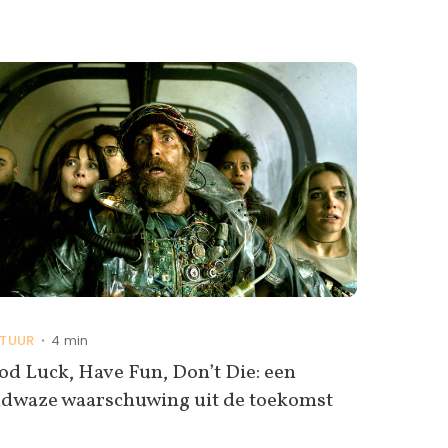
TUUR
4 min
•
d Luck, Have Fun, Don’t Die: een
ldwaze waarschuwing uit de toekomst