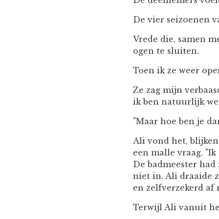
De deelnemers voeld
De vier seizoenen 
Vrede die, samen m
ogen te sluiten.
Toen ik ze weer open
Ze zag mijn verbaasd
ik ben natuurlijk w
"Maar hoe ben je da
Ali vond het, blijk
een malle vraag. "Ik
De badmeester had z
niet in. Ali draaid
en zelfverzekerd af 
Terwijl Ali vanuit h