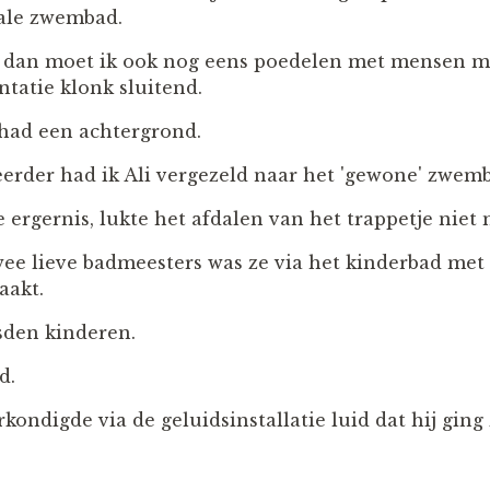
kale zwembad.
n dan moet ik ook nog eens poedelen met mensen me
ntatie klonk sluitend.
had een achtergrond.
rder had ik Ali vergezeld naar het 'gewone' zwem
ge ergernis, lukte het afdalen van het trappetje niet 
ee lieve badmeesters was ze via het kinderbad met
aakt.
den kinderen.
d.
ondigde via de geluidsinstallatie luid dat hij gi