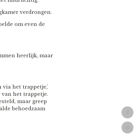
et luidruchtig.
ogkamer verdrongen.
oelde om even de
wemmen heerlijk, maar
via het trappetje,’
 van het trappetje.
esteld, maar greep
daalde behoedzaam