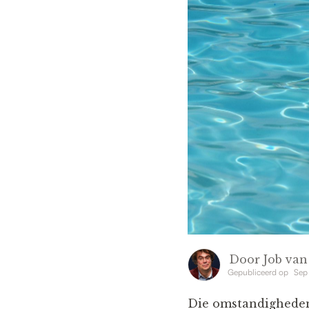
Door
Job va
Gepubliceerd op
Sep
Die omstandigheden