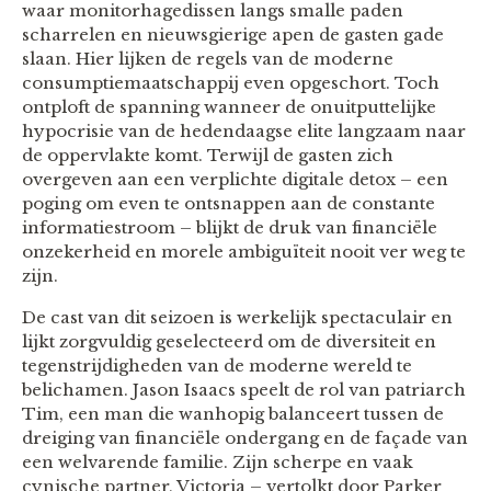
waar monitorhagedissen langs smalle paden
scharrelen en nieuwsgierige apen de gasten gade
slaan. Hier lijken de regels van de moderne
consumptiemaatschappij even opgeschort. Toch
ontploft de spanning wanneer de onuitputtelijke
hypocrisie van de hedendaagse elite langzaam naar
de oppervlakte komt. Terwijl de gasten zich
overgeven aan een verplichte digitale detox – een
poging om even te ontsnappen aan de constante
informatiestroom – blijkt de druk van financiële
onzekerheid en morele ambiguïteit nooit ver weg te
zijn.
De cast van dit seizoen is werkelijk spectaculair en
lijkt zorgvuldig geselecteerd om de diversiteit en
tegenstrijdigheden van de moderne wereld te
belichamen. Jason Isaacs speelt de rol van patriarch
Tim, een man die wanhopig balanceert tussen de
dreiging van financiële ondergang en de façade van
een welvarende familie. Zijn scherpe en vaak
cynische partner, Victoria – vertolkt door Parker