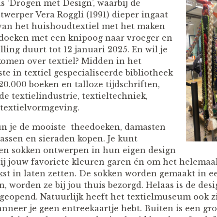
s ‘Drogen met Design’, waarbij de
twerper Vera Roggli (1991) dieper ingaat
van het huishoudtextiel met het maken
edoeken met een knipoog naar vroeger en
ling duurt tot 12 januari 2025. En wil je
omen over textiel? Midden in het
e in textiel gespecialiseerde bibliotheek
0.000 boeken en talloze tijdschriften,
de textielindustrie, textieltechniek,
textielvormgeving.
un je de mooiste theedoeken, damasten
 tassen en sieraden kopen. Je kunt
gen sokken ontwerpen in hun eigen design
erbij jouw favoriete kleuren garen én om het helema
tekst in laten zetten. De sokken worden gemaakt in 
n, worden ze bij jou thuis bezorgd. Helaas is de des
geopend. Natuurlijk heeft het textielmuseum ook zij
anneer je geen entreekaartje hebt. Buiten is een gro