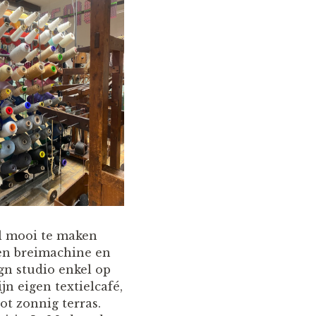
al mooi te maken
een breimachine en
ign studio enkel op
n eigen textielcafé,
ot zonnig terras.