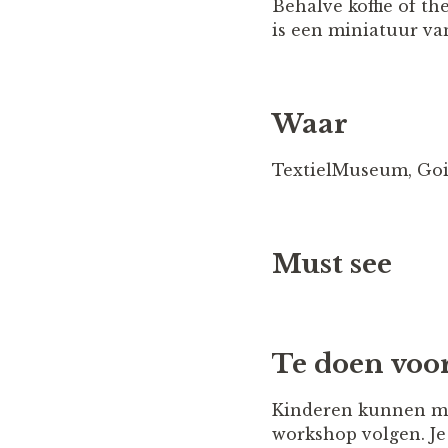
Behalve koffie of th
is een miniatuur va
Waar
TextielMuseum, Goir
‍Must see
Te doen voo
Kinderen kunnen mee
workshop volgen. Je 