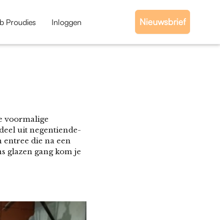
Nieuwsbrief
b Proudies
Inloggen
de voormalige
deel uit negentiende-
 entree die na een
s glazen gang kom je