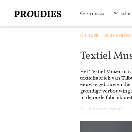
Onze missie
Artikelen
CULTUUR
MUSEUMBEZOE
•
Textiel Mu
Het Textiel Museum is
textielfabriek van Til
eeuwse gebouwen die o
grondige verbouwing 
in de oude fabriek met
In samenwerking met