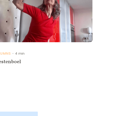
LUMNS
4 min
•
estenboel