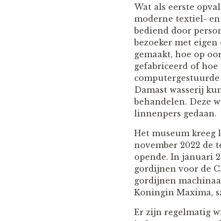
Wat als eerste opva
moderne textiel- en
bediend door person
bezoeker met eigen
gemaakt, hoe op oo
gefabriceerd of hoe
computergestuurde 
Damast wasserij kun 
behandelen. Deze w
linnenpers gedaan.
Het museum kreeg l
november 2022 de te
opende. In januari 
gordijnen voor de Ch
gordijnen machinaal
Koningin Maxima, s
Er zijn regelmatig w