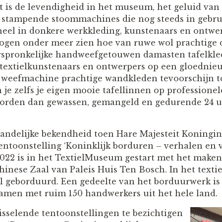
lt is de levendigheid in het museum, het geluid van
 stampende stoommachines die nog steeds in gebrui
eel in donkere werkkleding, kunstenaars en ontwerp
 ogen onder meer zien hoe van ruwe wol prachtige
rspronkelijke handweefgetouwen damasten tafelkl
 textielkunstenaars en ontwerpers op een gloednie
weefmachine prachtige wandkleden tevoorschijn to
je zelfs je eigen mooie tafellinnen op professionel
orden dan gewassen, gemangeld en gedurende 24 u
andelijke bekendheid toen Hare Majesteit Koningi
ntoonstelling ‘Koninklijk borduren – verhalen en
2022 is in het TextielMuseum gestart met het make
inese Zaal van Paleis Huis Ten Bosch. In het textie
 geborduurd. Een gedeelte van het borduurwerk is
amen met ruim 150 handwerkers uit het hele land.
isselende tentoonstellingen te bezichtigen