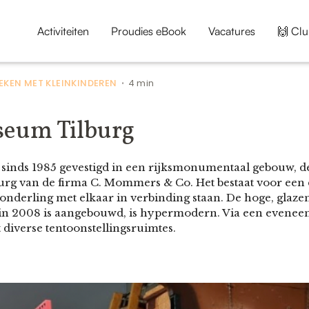
Activiteiten
Proudies eBook
Vacatures
🙌 Clu
KEN MET KLEINKINDEREN
4 min
•
seum Tilburg
 sinds 1985 gevestigd in een rijksmonumentaal gebouw, 
burg van de firma C. Mommers & Co. Het bestaat voor een 
nderling met elkaar in verbinding staan. De hoge, glazen
in 2008 is aangebouwd, is hypermodern. Via een eveneen
 diverse tentoonstellingsruimtes.