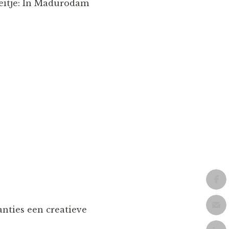
feitje: In Madurodam
nties een creatieve