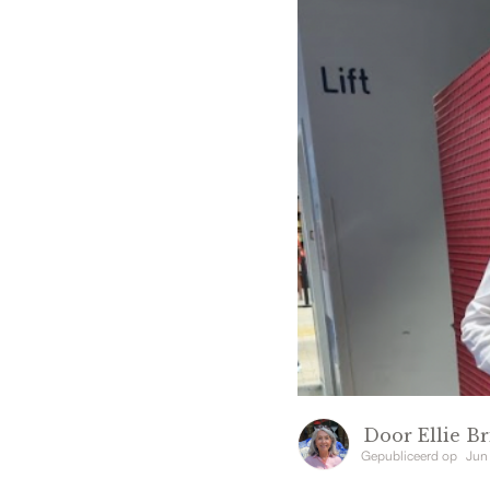
Door
Ellie Br
Gepubliceerd op
Jun