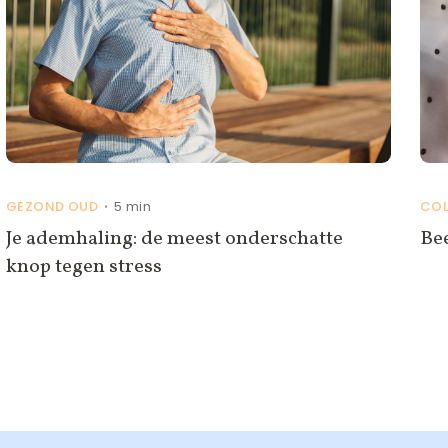
GEZOND OUD
5 min
CO
•
Je ademhaling: de meest onderschatte
Be
knop tegen stress