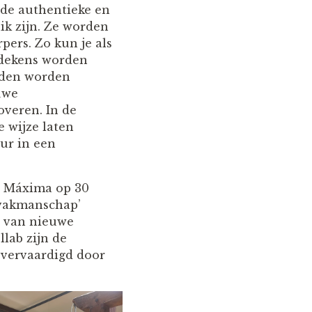
 de authentieke en
k zijn. Ze worden
ers. Zo kun je als
 dekens worden
eden worden
uwe
veren. In de
e wijze laten
ur in een
n Máxima op 30
 vakmanschap’
n van nieuwe
llab zijn de
 vervaardigd door