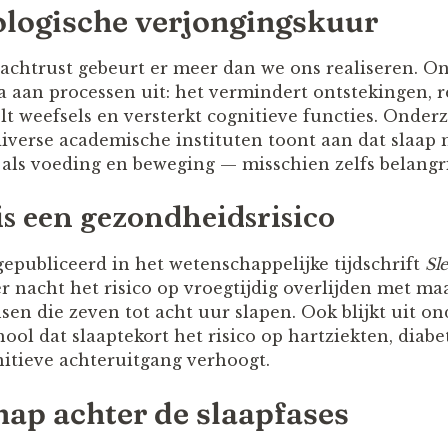
iologische verjongingskuur
achtrust gebeurt er meer dan we ons realiseren. O
 aan processen uit: het vermindert ontstekingen, r
elt weefsels en versterkt cognitieve functies. Onde
iverse academische instituten toont aan dat slaap n
als voeding en beweging — misschien zelfs belangri
is een gezondheidsrisico
gepubliceerd in het wetenschappelijke tijdschrift
Sl
r nacht het risico op vroegtijdig overlijden met maa
en die zeven tot acht uur slapen. Ook blijkt uit o
ol dat slaaptekort het risico op hartziekten, diabet
itieve achteruitgang verhoogt.
ap achter de slaapfases