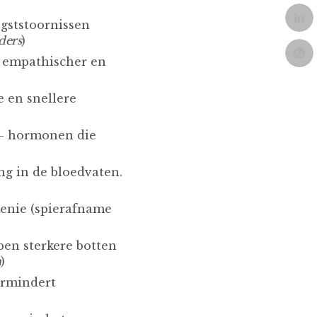
gststoornissen
ders
)
empathischer en
 en snellere
 – hormonen die
ng in de bloedvaten.
penie (spierafname
en sterkere botten
h
)
ermindert