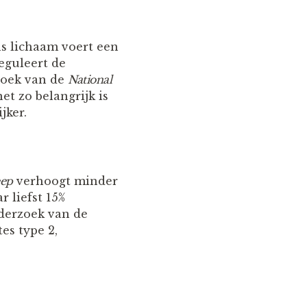
ns lichaam voert een
eguleert de
rzoek van de
National
et zo belangrijk is
jker.
eep
verhoogt minder
r liefst 15%
nderzoek van de
es type 2,