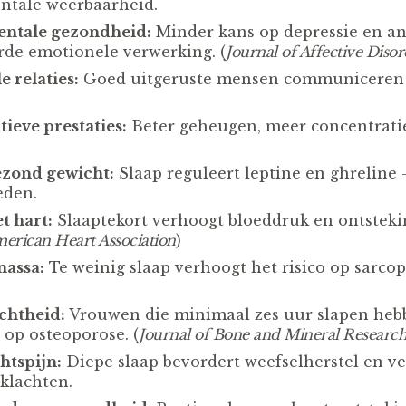
entale weerbaarheid.
entale gezondheid:
Minder kans op depressie en an
rde emotionele verwerking. (
Journal of Affective Disor
e relaties:
Goed uitgeruste mensen communiceren 
ieve prestaties:
Beter geheugen, meer concentratie
.
ezond gewicht:
Slaap reguleert leptine en ghreline
eden.
t hart:
Slaaptekort verhoogt bloeddruk en ontsteki
merican Heart Association
)
massa:
Te weinig slaap verhoogt het risico op sarco
chtheid:
Vrouwen die minimaal zes uur slapen hebb
op osteoporose. (
Journal of Bone and Mineral Researc
htspijn:
Diepe slaap bevordert weefselherstel en v
klachten.