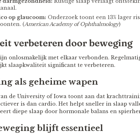
e darmgezondheid:
Rustige slaap verlaagt ontsteki
kanaal.
ico op glaucoom:
Onderzoek toont een 13% lager ri
oonten. (
American Academy of Ophthalmology
)
eit verbeteren door beweging
ijn onlosmakelijk met elkaar verbonden. Regelmat
jkt slaapkwaliteit significant te verbeteren.
ing als geheime wapen
van de University of Iowa toont aan dat krachttrain
tiever is dan cardio. Het helpt sneller in slaap val
eert diepe slaap door hormonale balans en spierher
eweging blijft essentieel