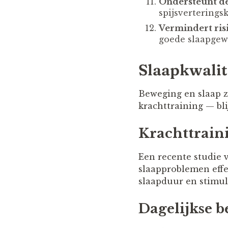
Ondersteunt d
spijsverterings
Vermindert ris
goede slaapgew
Slaapkwalit
Beweging en slaap z
krachttraining — bli
Krachttrain
Een recente studie 
slaapproblemen effec
slaapduur en stimul
Dagelijkse b