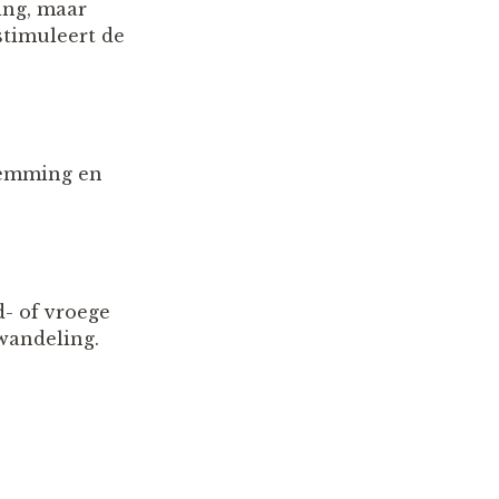
ing, maar
stimuleert de
stemming en
d- of vroege
wandeling.