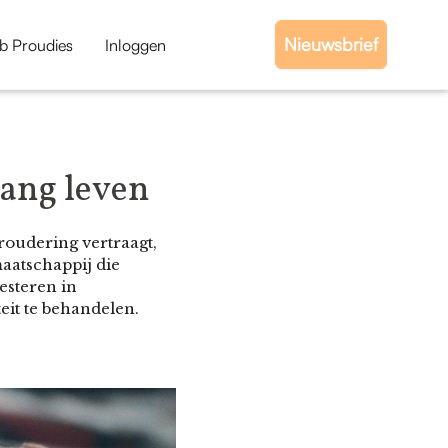
Nieuwsbrief
b Proudies
Inloggen
lang leven
roudering vertraagt,
maatschappij die
esteren in
teit te behandelen.