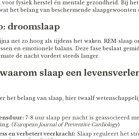
al voor fysiek herstel én mentale gezondheid. Bij h
 wat het belang van beschermende slaapgewoonten 
p: droomslaap
bijna net zo hoog als tijdens het waken. REM-slaap 
ssen en emotionele balans. Deze fase beslaat gemi
mate de nacht vordert steeds langer.
waarom slaap een levensverle
over het belang van slaap, hier twaalf wetenschappe
vensduur:
7-8 uur slaap per nacht is geassocieerd m
ng. (
European Journal of Preventive Cardiology
)
ss en verbetert veerkracht:
Slaap reguleert het st