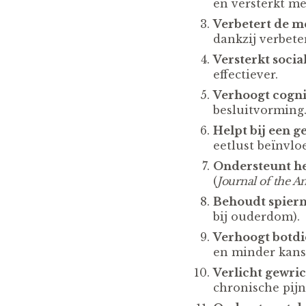
en versterkt m
Verbetert de m
dankzij verbete
Versterkt social
effectiever.
Verhoogt cognit
besluitvorming
Helpt bij een g
eetlust beïnvlo
Ondersteunt he
(
Journal of the A
Behoudt spier
bij ouderdom).
Verhoogt botdi
en minder kans 
Verlicht gewric
chronische pijn