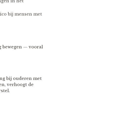
ngen in het
sico bij mensen met
ig bewegen — vooral
ing bij ouderen met
len, verhoogt de
stel.