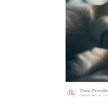
Door
Proudie
Gepubliceerd op
Jun