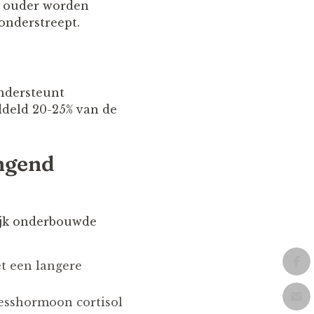
et ouder worden
onderstreept.
ondersteunt
ddeld 20-25% van de
ngend
lijk onderbouwde
et een langere
resshormoon cortisol