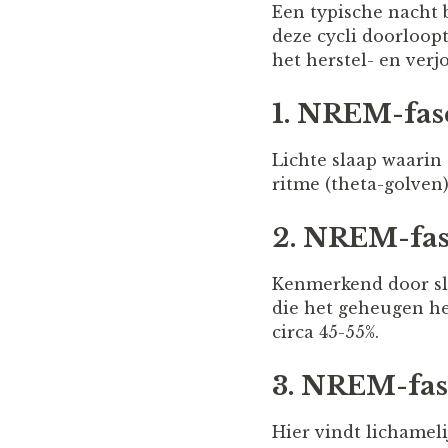
Een typische nacht b
deze cycli doorloopt
het herstel- en verj
1. NREM-fase
Lichte slaap waarin
ritme (theta-golven)
2. NREM-fas
Kenmerkend door sla
die het geheugen he
circa 45-55%.
3. NREM-fase
Hier vindt lichamel