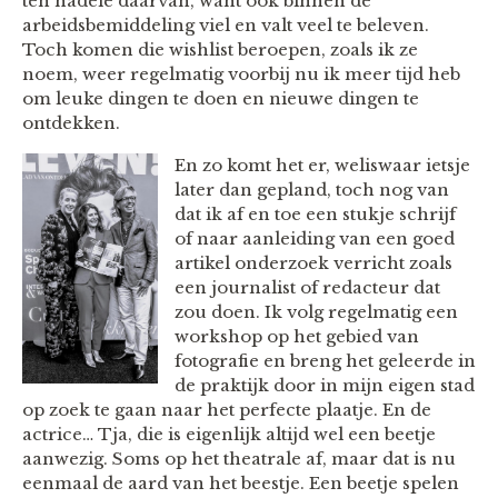
ten nadele daarvan, want ook binnen de
arbeidsbemiddeling viel en valt veel te beleven.
Toch komen die wishlist beroepen, zoals ik ze
noem, weer regelmatig voorbij nu ik meer tijd heb
om leuke dingen te doen en nieuwe dingen te
ontdekken.
En zo komt het er, weliswaar ietsje
later dan gepland, toch nog van
dat ik af en toe een stukje schrijf
of naar aanleiding van een goed
artikel onderzoek verricht zoals
een journalist of redacteur dat
zou doen. Ik volg regelmatig een
workshop op het gebied van
fotografie en breng het geleerde in
de praktijk door in mijn eigen stad
op zoek te gaan naar het perfecte plaatje. En de
actrice… Tja, die is eigenlijk altijd wel een beetje
aanwezig. Soms op het theatrale af, maar dat is nu
eenmaal de aard van het beestje. Een beetje spelen