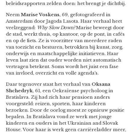
beleidsrapporten zelden doen: het brengt je dichtbij.
Neem
Marise Voskens
, 69, gefotografeerd in
Amsterdam door Jagoda Lasota. Haar verhaal heet
veelzeggend:
Why Slow Down?
Marise beweegt door
de stad, werkt thuis, op kantoor, op de pont, in cafés
en op de fiets. Ze is voorzitter van meerdere raden
van toezicht en besturen, betrokken bij kunst, zorg,
onderwijs en maatschappelijke initiatieven. Haar
leven laat zien dat ouder worden niet automatisch
vertragen betekent. Soms wordt het juist een fase
van invloed, overzicht en volle agenda’s.
Daar tegenover staat het verhaal van
Oksana
Shchedryk
, 61, een Oekraïense psycholoog in
Bratislava. Zij had zich haar pensioen anders
voorgesteld: reizen, sporten, haar kinderen
bezoeken. Door de oorlog moest ze opnieuw positie
bepalen. In Bratislava vond ze werk met jonge
kinderen en ouders in het Ukrainian and Slovak
House. Voor haar is werk geen carrièreladder meer,