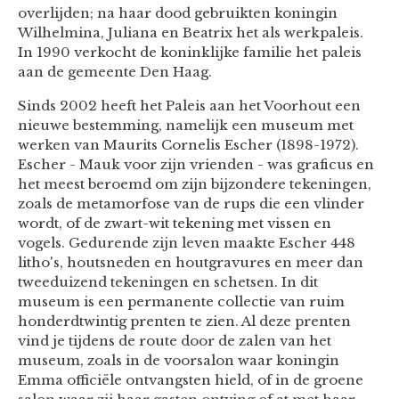
overlijden; na haar dood gebruikten koningin
Wilhelmina, Juliana en Beatrix het als werkpaleis.
In 1990 verkocht de koninklijke familie het paleis
aan de gemeente Den Haag.
Sinds 2002 heeft het Paleis aan het Voorhout een
nieuwe bestemming, namelijk een museum met
werken van Maurits Cornelis Escher (1898-1972).
Escher - Mauk voor zijn vrienden - was graficus en
het meest beroemd om zijn bijzondere tekeningen,
zoals de metamorfose van de rups die een vlinder
wordt, of de zwart-wit tekening met vissen en
vogels. Gedurende zijn leven maakte Escher 448
litho's, houtsneden en houtgravures en meer dan
tweeduizend tekeningen en schetsen. In dit
museum is een permanente collectie van ruim
honderdtwintig prenten te zien. Al deze prenten
vind je tijdens de route door de zalen van het
museum, zoals in de voorsalon waar koningin
Emma officiële ontvangsten hield, of in de groene