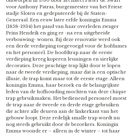
ontworpen in 1760 door architect Pieter de Swart
voor Anthony Patras, burgemeester van het Friese
stadje Sloten en gedeputeerde bij de Staten-
Generaal. Een eeuw later erfde koningin Emma
(1858-1934) het pand van haar overleden zwager
Prins Hendrik en ging er -na een uitgebreide
verbouwing- wonen. Bij deze renovatie werd ook
een derde verdieping toegevoegd voor de hofdames
en het personeel. De hoofdtrap naar de eerste
verdieping kreeg koperen leuningen en sierlijke
decoraties. Deze prachtige trap lijkt door te lopen
naar de tweede verdieping, maar dat is een optische
illusie, de trap komt maar tot de eerste etage. Alleen
koningin Emma, haar bezoek en de belangrijkste
leden van de hofhouding mochten van deze chique
trap gebruikmaken. Het bedienend personeel moest
de trap naar de tweede en derde etage gebruiken
die achter alle deuren aan de linkerkant van het
gebouw loopt. Deze redelijk smalle trap wordt nu
nog steeds gebruikt door de bezoekers. Koningin
Emma woonde er – alleen in de winter – tot haar