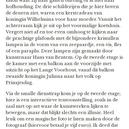
salon waar zij haar gasten ontving of at met haar
hofhouding. De drie schilderijen die je hier boven
de deuren ziet, waren een kerstcadeau van
koningin Wilhelmina voor haar moeder. Vanuit het
achterraam kijk je uit op het voormalige koetshuis.
Vergeet niet af en toe even omhoog te kijken naar
de prachtige plafonds met de bijzondere kristallen
lampen in de vorm van een zeepaardje, een vis, fles
of een paraplu. Deze lampen zijn gemaakt door
kunstenaar Hans van Bentem. Op de tweede etage is
de kamer met een balkon aan de voorzijde met
uitzicht op het Lange Voorhout, vanaf dit balkon
zwaaide koningin Juliana naar het volk op
Prinsjesdag.
Via de smalle diensttrap kom je op de tweede etage;
hier is een interactieve tentoonstelling, zoals in de
zaal met op-art waar de kunstwerken lijken te
bewegen, maar dat blijkt slechts een illusie. Heel
leuk om een magische foto te laten maken door de
fotograaf (hiervoor betaal je vijf euro). Ik deed dat