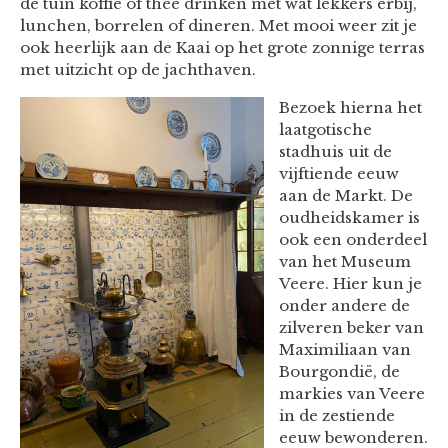
de tuin koffie of thee drinken met wat lekkers erbij,
lunchen, borrelen of dineren. Met mooi weer zit je
ook heerlijk aan de Kaai op het grote zonnige terras
met uitzicht op de jachthaven.
Bezoek hierna het
laatgotische
stadhuis uit de
vijftiende eeuw
aan de Markt. De
oudheidskamer is
ook een onderdeel
van het Museum
Veere. Hier kun je
onder andere de
zilveren beker van
Maximiliaan van
Bourgondië, de
markies van Veere
in de zestiende
eeuw bewonderen.