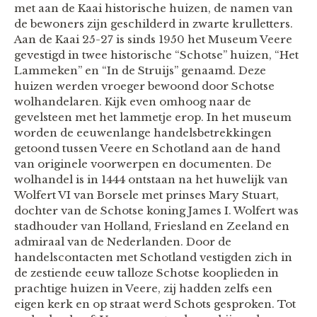
met aan de Kaai historische huizen, de namen van
de bewoners zijn geschilderd in zwarte krulletters.
Aan de Kaai 25-27 is sinds 1950 het Museum Veere
gevestigd in twee historische “Schotse” huizen, “Het
Lammeken” en “In de Struijs” genaamd. Deze
huizen werden vroeger bewoond door Schotse
wolhandelaren. Kijk even omhoog naar de
gevelsteen met het lammetje erop. In het museum
worden de eeuwenlange handelsbetrekkingen
getoond tussen Veere en Schotland aan de hand
van originele voorwerpen en documenten. De
wolhandel is in 1444 ontstaan na het huwelijk van
Wolfert VI van Borsele met prinses Mary Stuart,
dochter van de Schotse koning James I. Wolfert was
stadhouder van Holland, Friesland en Zeeland en
admiraal van de Nederlanden. Door de
handelscontacten met Schotland vestigden zich in
de zestiende eeuw talloze Schotse kooplieden in
prachtige huizen in Veere, zij hadden zelfs een
eigen kerk en op straat werd Schots gesproken. Tot