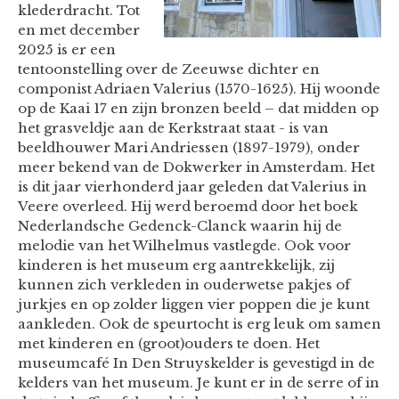
klederdracht. Tot
en met december
2025 is er een
tentoonstelling over de Zeeuwse dichter en
componist Adriaen Valerius (1570-1625). Hij woonde
op de Kaai 17 en zijn bronzen beeld – dat midden op
het grasveldje aan de Kerkstraat staat - is van
beeldhouwer Mari Andriessen (1897-1979), onder
meer bekend van de Dokwerker in Amsterdam. Het
is dit jaar vierhonderd jaar geleden dat Valerius in
Veere overleed. Hij werd beroemd door het boek
Nederlandsche Gedenck-Clanck waarin hij de
melodie van het Wilhelmus vastlegde. Ook voor
kinderen is het museum erg aantrekkelijk, zij
kunnen zich verkleden in ouderwetse pakjes of
jurkjes en op zolder liggen vier poppen die je kunt
aankleden. Ook de speurtocht is erg leuk om samen
met kinderen en (groot)ouders te doen. Het
museumcafé In Den Struyskelder is gevestigd in de
kelders van het museum. Je kunt er in de serre of in