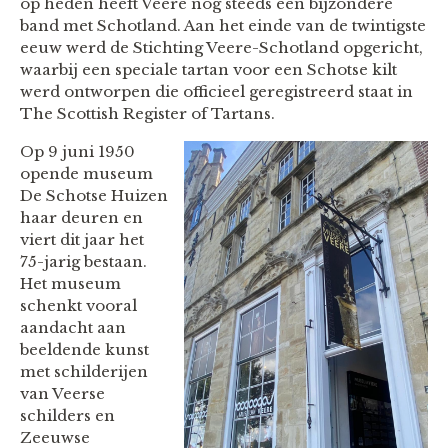
op heden heeft Veere nog steeds een bijzondere
band met Schotland. Aan het einde van de twintigste
eeuw werd de Stichting Veere-Schotland opgericht,
waarbij een speciale tartan voor een Schotse kilt
werd ontworpen die officieel geregistreerd staat in
The Scottish Register of Tartans.
Op 9 juni 1950
opende museum
De Schotse Huizen
haar deuren en
viert dit jaar het
75-jarig bestaan.
Het museum
schenkt vooral
aandacht aan
beeldende kunst
met schilderijen
van Veerse
schilders en
Zeeuwse