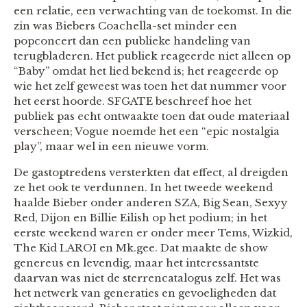
een relatie, een verwachting van de toekomst. In die
zin was Biebers Coachella-set minder een
popconcert dan een publieke handeling van
terugbladeren. Het publiek reageerde niet alleen op
“Baby” omdat het lied bekend is; het reageerde op
wie het zelf geweest was toen het dat nummer voor
het eerst hoorde. SFGATE beschreef hoe het
publiek pas echt ontwaakte toen dat oude materiaal
verscheen; Vogue noemde het een “epic nostalgia
play”, maar wel in een nieuwe vorm.
De gastoptredens versterkten dat effect, al dreigden
ze het ook te verdunnen. In het tweede weekend
haalde Bieber onder anderen SZA, Big Sean, Sexyy
Red, Dijon en Billie Eilish op het podium; in het
eerste weekend waren er onder meer Tems, Wizkid,
The Kid LAROI en Mk.gee. Dat maakte de show
genereus en levendig, maar het interessantste
daarvan was niet de sterrencatalogus zelf. Het was
het netwerk van generaties en gevoeligheden dat