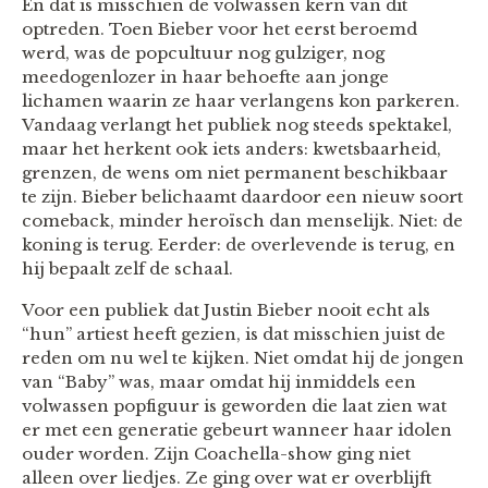
En dat is misschien de volwassen kern van dit
optreden. Toen Bieber voor het eerst beroemd
werd, was de popcultuur nog gulziger, nog
meedogenlozer in haar behoefte aan jonge
lichamen waarin ze haar verlangens kon parkeren.
Vandaag verlangt het publiek nog steeds spektakel,
maar het herkent ook iets anders: kwetsbaarheid,
grenzen, de wens om niet permanent beschikbaar
te zijn. Bieber belichaamt daardoor een nieuw soort
comeback, minder heroïsch dan menselijk. Niet: de
koning is terug. Eerder: de overlevende is terug, en
hij bepaalt zelf de schaal.
Voor een publiek dat Justin Bieber nooit echt als
“hun” artiest heeft gezien, is dat misschien juist de
reden om nu wel te kijken. Niet omdat hij de jongen
van “Baby” was, maar omdat hij inmiddels een
volwassen popfiguur is geworden die laat zien wat
er met een generatie gebeurt wanneer haar idolen
ouder worden. Zijn Coachella-show ging niet
alleen over liedjes. Ze ging over wat er overblijft