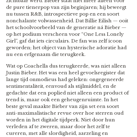
zichtbaar werd. Bieber staat niet meer alleen voor
de pure tienerpop van zijn beginjaren; hij beweegt
nu tussen R&B, introspectieve pop en een soort
nonchalante volwassenheid. Dat Billie Eilish — ooit
het schoolvoorbeeld van de generatie ná Bieber —
op het podium verscheen voor “One Less Lonely
Girl”, gaf dat iets circulairs. De fan was zelf icoon
geworden; het object van hysterische adoratie had
nu een erfgenaam die terugkeek.
Wat op Coachella dus terugkeerde, was niet alleen
Justin Bieber. Het was een heel gevoelsregister dat
lange tijd onmodieus had geleken: ongegeneerde
sentimentaliteit, eenvoud als stijlmiddel, en de
gedachte dat een poplied niet alleen een product of
trend is, maar ook een geheugenruimte. In het
beste geval maakte Bieber van zijn set een soort
anti-maximalistische revue over hoe sterren oud
worden in het digitale tijdperk. Niet door hun
verleden af te zweren, maar door het zelf te
cureren, met alle slordigheid, aarzeling en