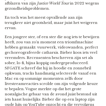
afblazen van zijn
Justice World Tour
in 2022 wegens
gezondheidsproblemen.
En toch was het meest opvallende aan zijn
terugkeer niet grootsheid, maar juist het weigeren
ervan.
Een jongere ster, of een ster die nog iets te bewijzen
heeft, zou van zo’n moment een triomfmachine
hebben gemaakt: vuurwerk, videowanden, perfect
gechoreografeerde catharsis. Bieber koos iets veel
vreemders. Recensenten beschreven zijn set als
sober, lo-fi, bijna koppig ondergeproduceerd.
SFGATE schreef dat hij in hoodie en zonnebril
opkwam, tracks handmatig selecteerde vanaf een
Mac en op sommige momenten zelfs door
livestreamreacties scrolde om zijn volgende keuze
te bepalen. Vogue merkte op dat het grote
nostalgische gebaar van de avond juist bestond uit
iets haast huiselijks: Bieber die op een laptop zijn
oude hits op YouTube opzocht en die vervolgens