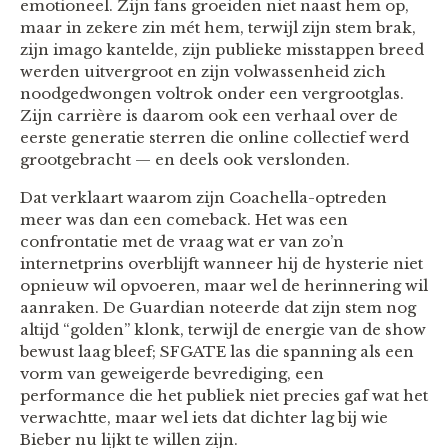
emotioneel. Zijn fans groeiden niet naast hem op,
maar in zekere zin mét hem, terwijl zijn stem brak,
zijn imago kantelde, zijn publieke misstappen breed
werden uitvergroot en zijn volwassenheid zich
noodgedwongen voltrok onder een vergrootglas.
Zijn carrière is daarom ook een verhaal over de
eerste generatie sterren die online collectief werd
grootgebracht — en deels ook verslonden.
Dat verklaart waarom zijn Coachella-optreden
meer was dan een comeback. Het was een
confrontatie met de vraag wat er van zo’n
internetprins overblijft wanneer hij de hysterie niet
opnieuw wil opvoeren, maar wel de herinnering wil
aanraken. De Guardian noteerde dat zijn stem nog
altijd “golden” klonk, terwijl de energie van de show
bewust laag bleef; SFGATE las die spanning als een
vorm van geweigerde bevrediging, een
performance die het publiek niet precies gaf wat het
verwachtte, maar wel iets dat dichter lag bij wie
Bieber nu lijkt te willen zijn.