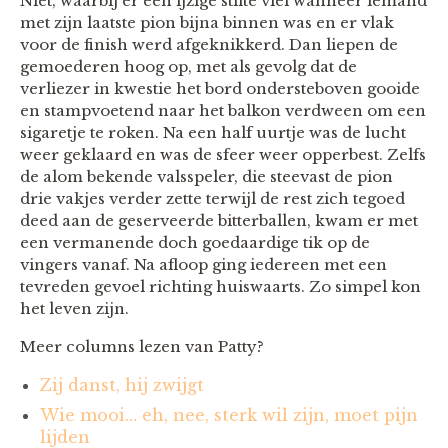
Niet, waarbij er een ijzige stilte viel wanneer iemand
met zijn laatste pion bijna binnen was en er vlak
voor de finish werd afgeknikkerd. Dan liepen de
gemoederen hoog op, met als gevolg dat de
verliezer in kwestie het bord ondersteboven gooide
en stampvoetend naar het balkon verdween om een
sigaretje te roken. Na een half uurtje was de lucht
weer geklaard en was de sfeer weer opperbest. Zelfs
de alom bekende valsspeler, die steevast de pion
drie vakjes verder zette terwijl de rest zich tegoed
deed aan de geserveerde bitterballen, kwam er met
een vermanende doch goedaardige tik op de
vingers vanaf. Na afloop ging iedereen met een
tevreden gevoel richting huiswaarts. Zo simpel kon
het leven zijn.
Meer columns lezen van Patty?
Zij danst, hij zwijgt
Wie mooi… eh, nee, sterk wil zijn, moet pijn
lijden