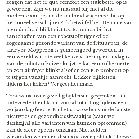
zeggen dat het er qua comfort een stuk beter op is
geworden. Zijn we nu massaal blij met al die
moderne snufjes en de snelheid waarmee die op
het toneel verschijnen? Ik betwijfel het. De mate van
tevredenheid blijkt niet toe te nemen bij het
aanschaffen van een robotstofzuiger of de
zogenaamd gezonde variant van de frituurpan, de
airfryer. Mopperen is gemeengoed geworden in
een wereld waar te veel keuze schering en inslag is.
Van de robotstofzuiger krijgt je kat een rolberoerte
en zo’n airfryer klinkt alsof er een F16 probeert op
te stijgen vanaf je aanrecht. Lekker bijkletsen
tijdens het koken? Vergeet het maar.
Trouwens, over gezellig bijkletsen gesproken. Die
ontevredenheid komt vooral tot uiting tijdens een
verjaardagsfeestje. Na het uitwisselen van de laatste
nieuwtjes en gezondheidskwaaltjes (waar we
dankzij AI alle varianten van kunnen opsommen)
kan de sfeer opeens omslaan. Niet zelden
verzanden we in een discussie over politiek. Hoewel