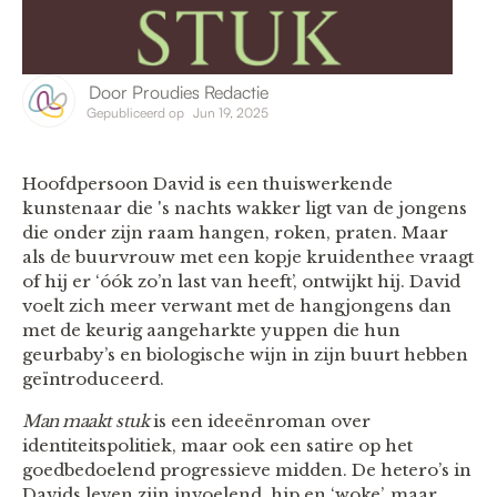
Door
Proudies Redactie
Gepubliceerd op
Jun 19, 2025
Hoofdpersoon David is een thuiswerkende
kunstenaar die 's nachts wakker ligt van de jongens
die onder zijn raam hangen, roken, praten. Maar
als de buurvrouw met een kopje kruidenthee vraagt
of hij er ‘óók zo’n last van heeft’, ontwijkt hij. David
voelt zich meer verwant met de hangjongens dan
met de keurig aangeharkte yuppen die hun
geurbaby’s en biologische wijn in zijn buurt hebben
geïntroduceerd.
Man maakt stuk
is een ideeënroman over
identiteitspolitiek, maar ook een satire op het
goedbedoelend progressieve midden. De hetero’s in
Davids leven zijn invoelend, hip en ‘woke’, maar