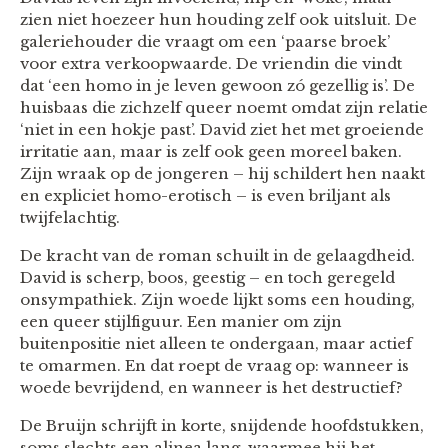
zien niet hoezeer hun houding zelf ook uitsluit. De
galeriehouder die vraagt om een ‘paarse broek’
voor extra verkoopwaarde. De vriendin die vindt
dat ‘een homo in je leven gewoon zó gezellig is’. De
huisbaas die zichzelf queer noemt omdat zijn relatie
‘niet in een hokje past’. David ziet het met groeiende
irritatie aan, maar is zelf ook geen moreel baken.
Zijn wraak op de jongeren – hij schildert hen naakt
en expliciet homo-erotisch – is even briljant als
twijfelachtig.
De kracht van de roman schuilt in de gelaagdheid.
David is scherp, boos, geestig – en toch geregeld
onsympathiek. Zijn woede lijkt soms een houding,
een queer stijlfiguur. Een manier om zijn
buitenpositie niet alleen te ondergaan, maar actief
te omarmen. En dat roept de vraag op: wanneer is
woede bevrijdend, en wanneer is het destructief?
De Bruijn schrijft in korte, snijdende hoofdstukken,
soms slechts een alinea lang, waarmee hij het