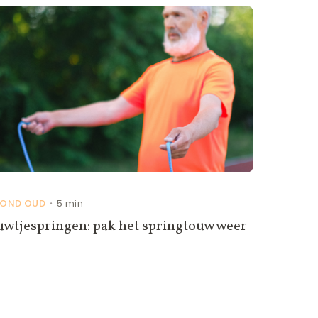
OND OUD
5 min
•
uwtjespringen: pak het springtouw weer