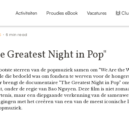
Activiteiten
Proudies eBook
Vacatures
🙌 Clu
S
6 min read
•
he Greatest Night in Pop"
ootste sterren van de popmuziek samen om "We Are the W
gle die bedoeld was om fondsen te werven voor de honger
r brengt de documentaire "The Greatest Night in Pop" ons
, onder de regie van Bao Nguyen. Deze film is niet zomaa
rtenis, maar een diepgaande verkenning van de samenwerk
gingen met het creëren van een van de meest iconische li
popmuziek.