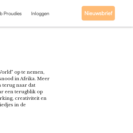
Nieuwsbrief
b Proudies
Inloggen
orld" op te nemen,
snood in Afrika. Meer
 terug naar dat
r een terugblik op
ing, creativiteit en
edjes in de