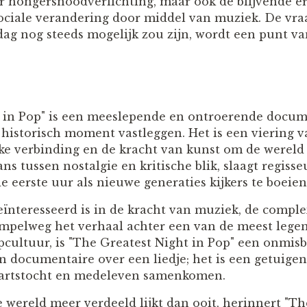
r hongersnoodverlichting, maar ook de blijvende erf
ciale verandering door middel van muziek. De vraa
dag nog steeds mogelijk zou zijn, wordt een punt va
t in Pop" is een meeslepende en ontroerende docum
 historisch moment vastleggen. Het is een viering 
ijke verbinding en de kracht van kunst om de wereld
ns tussen nostalgie en kritische blik, slaagt regis
 eerste uur als nieuwe generaties kijkers te boeien
ïnteresseerd is in de kracht van muziek, de comple
mpelweg het verhaal achter een van de meest lege
ultuur, is "The Greatest Night in Pop" een onmisba
en documentaire over een liedje; het is een getuige
 hartstocht en medeleven samenkomen.
e wereld meer verdeeld lijkt dan ooit, herinnert "T