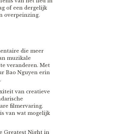
enis van het lied in
g of een dergelijk
n overpeinzing.
entaire die meer
van muzikale
 te veranderen. Met
seur Bao Nguyen erin
.
xiteit van creatieve
ndarische
re filmervaring.
nis van wat mogelijk
he Greatest Night in