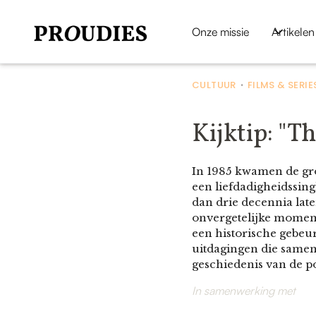
Onze missie
Artikelen
CULTUUR
FILMS & SERIE
•
Kijktip: "T
In 1985 kwamen de gr
een liefdadigheidssin
dan drie decennia late
onvergetelijke moment
een historische gebeu
uitdagingen die samen
geschiedenis van de 
In samenwerking met