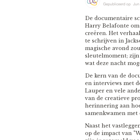
Gepubliceerd op
Jun
De documentaire sc
Harry Belafonte om
creëren. Het verhaa
te schrijven in Jack
magische avond zou 
sleutelmoment; zijn
wat deze nacht moge
De kern van de doc
en interviews met d
Lauper en vele ande
van de creatieve pro
herinnering aan ho
samenkwamen met e
Naast het vastlegge
op de impact van "We