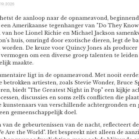
 19, 2025
hetst de aanloop naar de opnameavond, beginnend
 een Amerikaanse tegenhanger van "Do They Know It
l van hoe Lionel Richie en Michael Jackson samen
son's huis, omringd door exotische dieren, legt de b
worden. De keuze voor Quincy Jones als producer 
 vermogen om een diverse groep talenten te leiden 
lijk maakte.
umentaire ligt in de opnameavond. Met nooit eerde
e betrokken artiesten, zoals Stevie Wonder, Bruce S
ren, biedt "The Greatest Night in Pop" een kijkje a
cessen, discussies en soms zelfs conflicten die plaa
e kunstenaars van verschillende achtergronden en 
en gemeenschappelijk doel.
n van de gebeurtenissen van de nacht, reflecteert 
 Are the World". Het bespreekt niet alleen de aanz