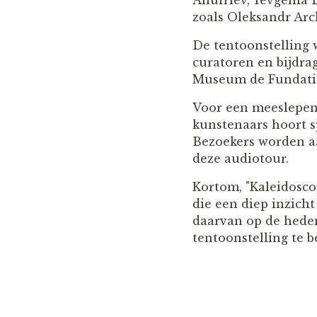
Anufriev, Yevgenia 
zoals Oleksandr Ar
De tentoonstelling 
curatoren en bijdra
Museum de Fundati
Voor een meeslepend
kunstenaars hoort s
Bezoekers worden a
deze audiotour.
Kortom, "Kaleidoscop
die een diep inzich
daarvan op de hede
tentoonstelling te b