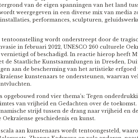
tergrond van de eigen spanningen van het land tus
wordt weergegeven in een diverse mix van media zoa
 installaties, performances, sculpturen, geluidswerk
tentoonstelling wordt onderstreept door de tragisch
invasie in februari 2022, UNESCO 260 culturele Oek
n vernietigd of beschadigd. In reactie hierop heeft
t de Staatliche Kunstsammlungen in Dresden, Duits
ragen aan de bescherming van het artistieke erfgoe
raïense kunstenaars te ondersteunen, waarvan v
ontvluchten.
is opgebouwd rond vier thema's: Tegen onderdrukki
imtes van vrijheid en Gedachten over de toekomst.
namische strijd tussen de drang naar vrijheid en
 Oekraïense geschiedenis en kunst.
scala aan kunstenaars wordt tentoongesteld, waar