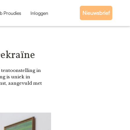
Nieuwsbrief
b Proudies
Inloggen
Oekraïne
 tentoonstelling in
ng is uniek in
nst, aangevuld met