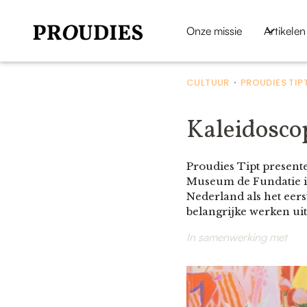
Onze missie
Artikelen
CULTUUR
PROUDIES TIP
•
Kaleidoscop
Proudies Tipt presentee
Museum de Fundatie in 
Nederland als het eer
belangrijke werken uit
In samenwerking met