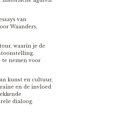
 historische figuren
essays van
door Waanders,
our, waarin je de
toonstelling.
e te nemen voor
van kunst en cultuur,
kraïne en de invloed
wekkende
rele dialoog​
​.