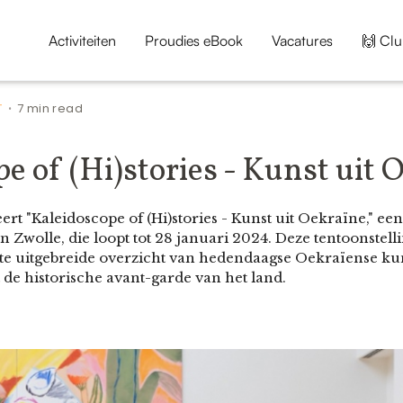
Activiteiten
Proudies eBook
Vacatures
🙌 Clu
T
7 min read
•
e of (Hi)stories - Kunst uit 
rt "Kaleidoscope of (Hi)stories - Kunst uit Oekraïne," een
Zwolle, die loopt tot 28 januari 2024. Deze tentoonstelli
ste uitgebreide overzicht van hedendaagse Oekraïense ku
 de historische avant-garde van het land.