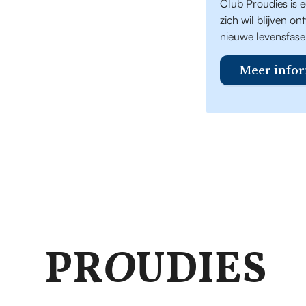
Club Proudies is 
zich wil blijven o
nieuwe levensfase
Meer infor
PR
O
UDIES