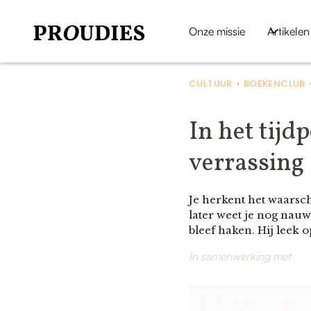
Onze missie
Artikelen
CULTUUR
BOEKENCLUB
•
In het tijd
verrassing
Je herkent het waarsch
later weet je nog nauw
bleef haken. Hij leek o
In samenwerking met