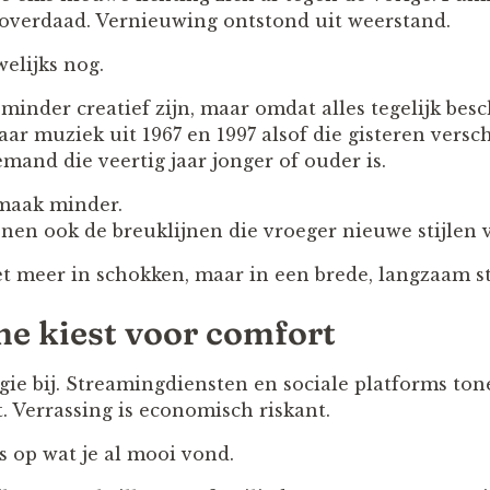
overdaad. Vernieuwing ontstond uit weerstand.
elijks nog.
nder creatief zijn, maar omdat alles tegelijk besch
ar muziek uit 1967 en 1997 alsof die gisteren versch
iemand die veertig jaar jonger of ouder is.
smaak minder.
nen ook de breuklijnen die vroeger nieuwe stijlen 
t meer in schokken, maar in een brede, langzaam s
me kiest voor comfort
ie bij. Streamingdiensten en sociale platforms ton
t. Verrassing is economisch riskant.
es op wat je al mooi vond.