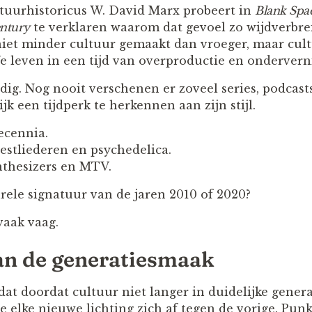
tuurhistoricus W. David Marx probeert in
Blank Spac
entury
te verklaren waarom dat gevoel zo wijdverbreid
niet minder cultuur gemaakt dan vroeger, maar cul
We leven in een tijd van overproductie en onderver
jdig. Nog nooit verschenen er zoveel series, podcas
jk een tijdperk te herkennen aan zijn stijl.
ecennia.
testliederen en psychedelica.
ynthesizers en MTV.
rele signatuur van de jaren 2010 of 2020?
vaak vaag.
an de generatiesmaak
at doordat cultuur niet langer in duidelijke genera
e elke nieuwe lichting zich af tegen de vorige. Punk