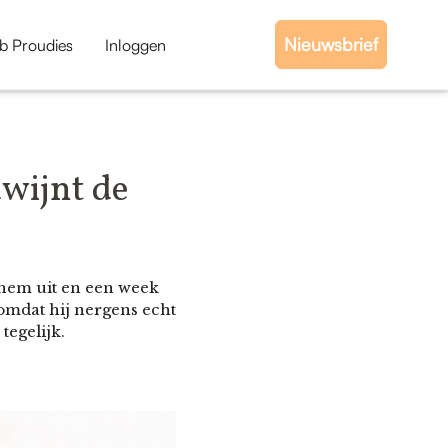
Nieuwsbrief
b Proudies
Inloggen
dwijnt de
t hem uit en een week
 omdat hij nergens echt
tegelijk.