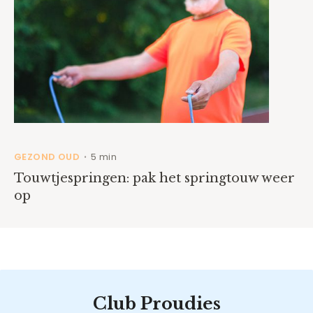
GEZOND OUD
5 min
•
Touwtjespringen: pak het springtouw weer
op
Club Proudies