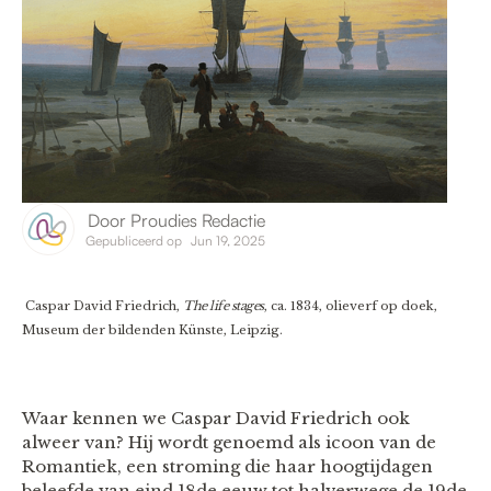
Door
Proudies Redactie
Gepubliceerd op
Jun 19, 2025
Caspar David Friedrich,
The life stages
, ca. 1834, olieverf op doek,
Museum der bildenden Künste, Leipzig.
Waar kennen we Caspar David Friedrich ook
alweer van? Hij wordt genoemd als icoon van de
Romantiek, een stroming die haar hoogtijdagen
beleefde van eind 18de eeuw tot halverwege de 19de