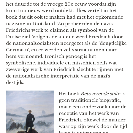
het duurde tot de vroege 20e eeuw voordat zijn
kunst opnieuw werd ontdekt. Illies vertelt in het
boek dat dit ook te maken had met het opkomende
nazisme in Duitsland. Zo probeerden de nazi’s
Friedrichs werk te claimen als symbool van de
Duitse ziel. Volgens de auteur werd Friedrich door
de nationaalsocialisten neergezet als de 'deugdelijke
Germaan', en er werden zelfs straatnamen naar
hem vernoemd. Ironisch genoeg is het
symbolische, individuele en misschien zelfs wat
zweverige werk van Friedrich slecht te rijmen met
de nationalistische interpretatie van de nazi’s
destijds.
Het boek
Betoverende stilte
is
geen traditionele biografie,
maar een onderzoek naar de
receptie van het werk van
Friedrich, oftewel de manier
waarop zijn werk door de tijd
heen is ontvangen en