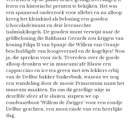
lezen en historische prenten te bekijken. Het was
een spannend onderzoek voor allebei en na afloop
kreeg het kleinkind als beloning een gouden
(chocolade)munt en drie levensechte
(salmiak)kogels. De gouden munt verwijst naar de
geldbeloning die Balthasar Gerards zou krijgen van
koning Filips II van Spanje die Willem van Oranje
beschuldigde van hoogverraad en de kogeltjes? Nou
ja, die spreken voor zich. Tevreden over de goede
afloop dronken we in museumcafé Blauw een
cappuccino en ice tea green met iets lekkers erbij
van de Delftse bakker Suikerbuik, waarna we nog
een wandeling door de mooie Prinsentuin naast het
museum maakten. En om dit gezellige uitje in
dezelfde sfeer af te sluiten, stapten we op
rondvaartboot ‘Willem de Zwijger’ voor een rondje
Delftse grachten, een mooi einde van een heerlijke
dag.