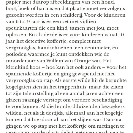
papier met daarop afbeeldingen van een hond,
boot, boek of harnas en dat plaatje moet vervolgens
gezocht worden in een schilderij. Voor de kinderen
van 6 tot 9 jaar is er een set met vijftien
speurkaarten die een kind, samen met jou, moet
oplossen. En als derde is er voor kinderen vanaf 10
jaar het detective koffertje, compleet met
vergrootglas, handschoenen, een centimeter, en
potloden waarmee je kunt ontdekken wie de
moordenaar van Willem van Oranje was. Het
kleinkind koos – hoe kan het ook anders – voor het
spannende koffertje en ging gewapend met het
vergrootglas op stap. Als eerste wilde hij de beruchte
kogelgaten zien in het trappenhuis, maar die zitten
tot zijn teleurstelling al een aantal jaren achter een
glazen raampje verstopt om verdere beschadiging
te voorkomen. Al die honderdduizenden bezoekers
wilden, net als ik destijds, allemaal aan het kogeltje
komen dat hierdoor al aan het slijten was. Daarna
gingen we op stap met het koffertje om metingen te
verrichten op de plaats delict, getuigenverslagen te