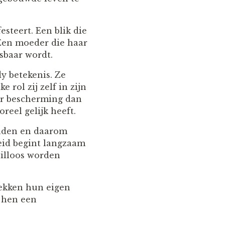
steert. Een blik die
 Een moeder die haar
rsbaar wordt.
dy betekenis. Ze
rol zij zelf in zijn
der bescherming dan
reel gelijk heeft.
inden en daarom
heid begint langzaam
eilloos worden
rekken hun eigen
r hen een