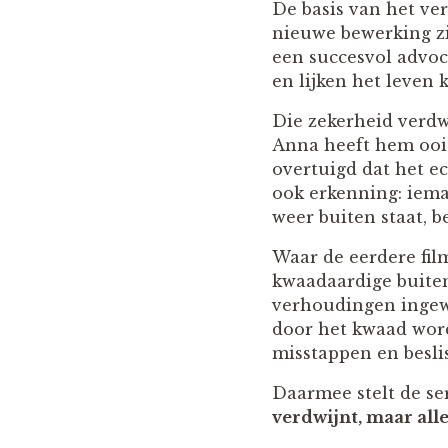
De basis van het ve
nieuwe bewerking z
een succesvol advo
en lijken het leven 
Die zekerheid verdw
Anna heeft hem ooit 
overtuigd dat het e
ook erkenning: iem
weer buiten staat, b
Waar de eerdere fil
kwaadaardige buite
verhoudingen ingewi
door het kwaad wor
misstappen en besli
Daarmee stelt de se
verdwijnt, maar all