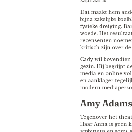
kapitaal is.
Dat maakt hem ande
bijna zakelijke koel
fysieke dreiging. B
woede. Het resultaat
recensenten noemen 
kritisch zijn over d
Cady wil bovendien 
gezin. Hij begrijpt 
media en online vol
en aanklager tegeli
modern mediaperso
Amy Adams h
Tegenover het theat
Haar Anna is geen kl
ambitieus en soms 