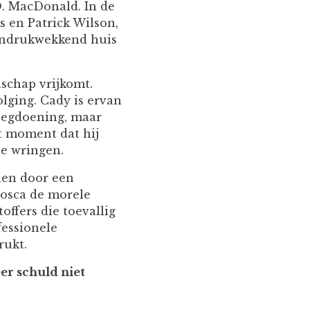
. MacDonald. In de
 en Patrick Wilson,
indrukwekkend huis
schap vrijkomt.
olging. Cady is ervan
noegdoening, maar
t moment dat hij
te wringen.
len door een
osca de morele
ffers die toevallig
essionele
rukt.
er schuld niet