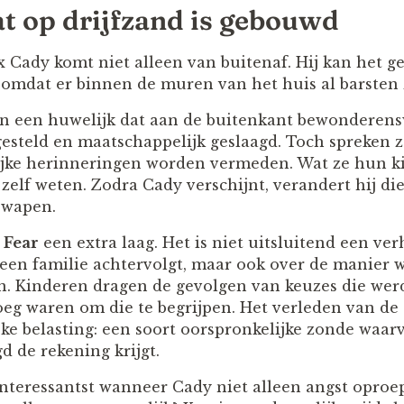
at op drijfzand is gebouwd
 Cady komt niet alleen van buitenaf. Hij kan het ge
n omdat er binnen de muren van het huis al barsten 
 een huwelijk dat aan de buitenkant bewonderens
lgesteld en maatschappelijk geslaagd. Toch spreken 
ijke herinneringen worden vermeden. Wat ze hun ki
 zelf weten. Zodra Cady verschijnt, verandert hij d
 wapen.
 Fear
een extra laag. Het is niet uitsluitend een ve
 een familie achtervolgt, maar ook over de manier 
. Kinderen dragen de gevolgen van keuzes die we
oeg waren om die te begrijpen. Het verleden van de
jke belasting: een soort oorspronkelijke zonde waa
d de rekening krijgt.
interessantst wanneer Cady niet alleen angst oproep