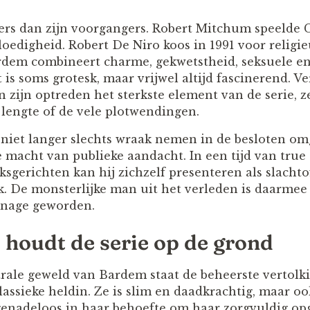
rs dan zijn voorgangers. Robert Mitchum speelde 
bloedigheid. Robert De Niro koos in 1991 voor relig
ardem combineert charme, gekwetstheid, seksuele en
 is soms grotesk, maar vrijwel altijd fascinerend. V
zijn optreden het sterkste element van de serie, ze
e lengte of de vele plotwendingen.
niet langer slechts wraak nemen in de besloten o
de macht van publieke aandacht. In een tijd van true 
ksgerichten kan hij zichzelf presenteren als slacht
jk. De monsterlijke man uit het verleden is daarmee
nage geworden.
oudt de serie op de grond
rale geweld van Bardem staat de beheerste vertol
assieke heldin. Ze is slim en daadkrachtig, maar oo
genadeloos in haar behoefte om haar zorgvuldig op