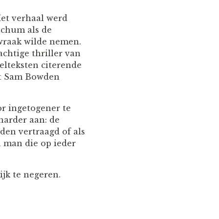
et verhaal werd
tchum als de
wraak wilde nemen.
achtige thriller van
elteksten citerende
aat Sam Bowden
or ingetogener te
harder aan: de
en vertraagd of als
n man die op ieder
ijk te negeren.