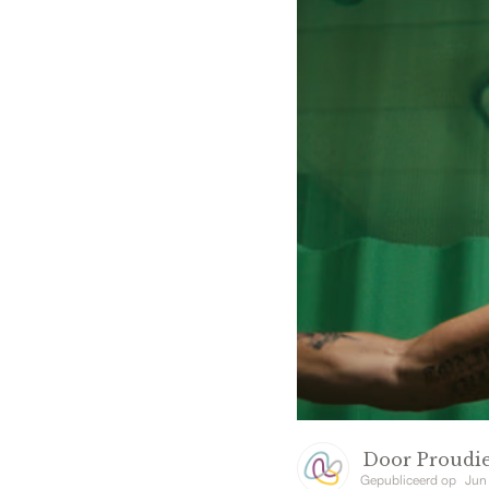
Door
Proudie
Gepubliceerd op
Jun