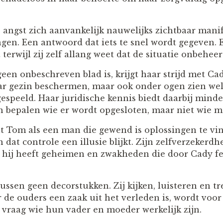
angst zich aanvankelijk nauwelijks zichtbaar manife
angen. Een antwoord dat iets te snel wordt gegeven.
 terwijl zij zelf allang weet dat de situatie onbehee
een onbeschreven blad is, krijgt haar strijd met Ca
r gezin beschermen, maar ook onder ogen zien welke 
gespeeld. Haar juridische kennis biedt daarbij min
n bepalen wie er wordt opgesloten, maar niet wie mo
lt Tom als een man die gewend is oplossingen te v
 dat controle een illusie blijkt. Zijn zelfverzekerd
k hij heeft geheimen en zwakheden die door Cady f
ussen geen decorstukken. Zij kijken, luisteren en t
r de ouders een zaak uit het verleden is, wordt voo
 vraag wie hun vader en moeder werkelijk zijn.