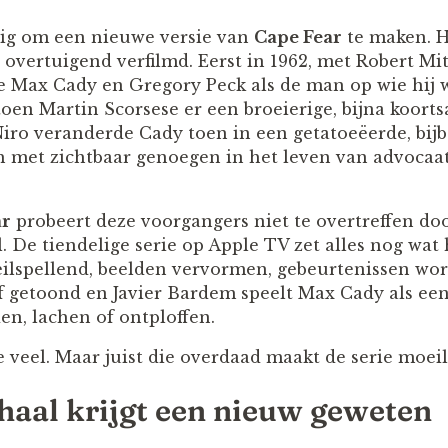
dig om een nieuwe versie van
Cape Fear
te maken. H
overtuigend verfilmd. Eerst in 1962, met Robert Mi
e Max Cady en Gregory Peck als de man op wie hij 
toen Martin Scorsese er een broeierige, bijna koorts
iro veranderde Cady toen in een getatoeëerde, bijb
ch met zichtbaar genoegen in het leven van advoc
ar
probeert deze voorgangers niet te overtreffen do
 De tiendelige serie op Apple TV zet alles nog wat 
lspellend, beelden vervormen, gebeurtenissen word
ef getoond en Javier Bardem speelt Max Cady als ee
n, lachen of ontploffen.
te veel. Maar juist die overdaad maakt de serie moeil
haal krijgt een nieuw geweten