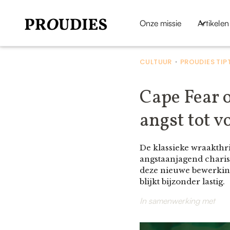
Onze missie
Artikelen
CULTUUR
PROUDIES TIP
•
Cape Fear o
angst tot v
De klassieke wraakthri
angstaanjagend chari
deze nieuwe bewerking 
blijkt bijzonder lastig.
In samenwerking met