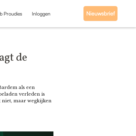
Nieuwsbrief
b Proudies
Inloggen
agt de
 Bardem als een
eladen verleden is
t niet, maar wegkijken