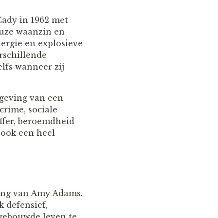
Cady in 1962 met
ieuze waanzin en
ergie en explosieve
erschillende
lfs wanneer zij
mgeving van een
crime, sociale
offer, beroemdheid
 ook een heel
king van Amy Adams.
k defensief,
gebouwde leven te