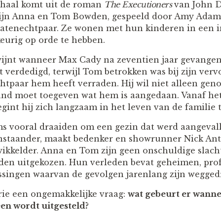
rhaal komt uit de roman
The Executioners
van John D
ijn Anna en Tom Bowden, gespeeld door Amy Adams
catenechtpaar. Ze wonen met hun kinderen in een 
keurig op orde te hebben.
ijnt wanneer Max Cady na zeventien jaar gevangen
verdedigd, terwijl Tom betrokken was bij zijn verv
chtpaar hem heeft verraden. Hij wil niet alleen ge
and moet toegeven wat hem is aangedaan. Vanaf he
egint hij zich langzaam in het leven van de familie 
ms vooral draaiden om een gezin dat werd aangeval
nstaander, maakt bedenker en showrunner Nick Ant
kkelder. Anna en Tom zijn geen onschuldige slachto
den uitgekozen. Hun verleden bevat geheimen, prof
ssingen waarvan de gevolgen jarenlang zijn wegged
rie een ongemakkelijke vraag:
wat gebeurt er wanne
een wordt uitgesteld?