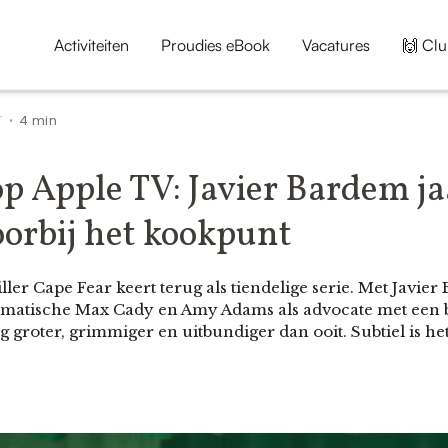
Activiteiten
Proudies eBook
Vacatures
🙌 Clu
T
4 min
•
p Apple TV: Javier Bardem ja
oorbij het kookpunt
ller Cape Fear keert terug als tiendelige serie. Met Javier
smatische Max Cady en Amy Adams als advocate met een b
groter, grimmiger en uitbundiger dan ooit. Subtiel is he