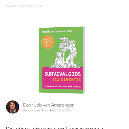
In samenwerking met
Door
Job van Amerongen
Gepubliceerd op
Dec 25, 2025
De auteurs, die naast jarenlange ervaring in