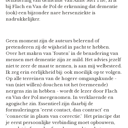
benadering van dementie van Anne Mei The, al is
bij Flach en Van de Pol de erkenning dat dementie
(ook) een bijzonder nare hersenziekte is
nadrukkelijker.
Geen moment zijn de auteurs belerend of
pretenderen zij de wijsheid in pacht te hebben.
Over het maken van 'fouten' in de benadering van
mensen met dementie zijn ze mild. Het advies jezelf
niet te zeer de maat te nemen, is aan mij welbesteed.
Ik zeg erin eerlijkheid bij: ook moeilijk op te volgen.
Op alle terreinen van de hogere omgangskunde -
van (niet willen) douchen tot het (vermeende)
nergens zin in hebben - wordt de lezer door Flach
en Van der Pol meegenomen. In verklarende en
agogische zin. Essentieel zijn daarbij de
formuleringen 'eerst contact, dan contract' en
'connectie in plaats van correctie.' Het principe dat
je eerst persoonlijke verbinding moet opbouwen,