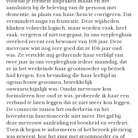
voordat je formele afspraken maakt en het
aansluiten bij de beleving van de persoon met
dementie, in plaats van haar/hem te corrigeren. Dat
vermindert angst en frustratie. Deze wijsheden
klinken volstrekt logisch, maar worden vaak, heel
vaak, vergeten of niet toegepast. In ons verpleeghuis
overleed recent een bewoner van 108 jaar. Deze
mevrouw wist nog zeer goed dat ze 108 jaar oud
was. Ze vertelde mij gedurende haar verblijf van
twee jaar in ons verpleeghuis iedere maandag, dat
ze in het weekeinde haar grootmoeder op bezoek
had kregen. Een bevinding die haar leeftijd in
ogenschouw genomen, betrekkelijk
onwaarschijnlijk was. Omdat mevrouw kon
formuleren hoe oud ze was, probeerde ik haar een
verband te laten leggen dat ze niet meer kon leggen.
De connectie tussen het onderbrein en het
bovenbrein functioneerde niet meer. Het gaf bij
deze mevrouw aanleiding tot boosheid en verdriet.
Toen ik begon te informeren of het bezoek plezierig
was geweest, hoe het ging met grootmoeder en of