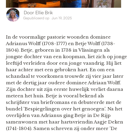
Door
Ellie Brik
Gepubliceerd op
Jun 19, 2025
In de voormalige pastorie woonden dominee
Adrianus Wolff (1708-1777) en Betje Wolff (1738-
1804). Betje, geboren in 1738 in Vlissingen als
jongste dochter van een koopman, liet zich op jonge
leeftijd verleiden door een jonge vaandrig. Hij liet
haar achter met een gebroken hart. En om een
schandaal te voorkomen trouwde zij vier jaar later
met de dertig jaar oudere dominee Adriaan Wolff.
Zijn dochter uit zijn eerste huwelijk verliet daarna
meteen het huis. Betje is vooral bekend als
schrijfster van briefromans en debuteerde met de
bundel 'Bespiegelingen over het genoegen'. Na het
overlijden van Adrianus ging Betje in De Rijp
samenwonen met haar hartsvriendin Aagje Deken
(1741-1804). Samen schreven zij onder meer 'De