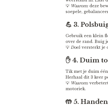
weerstand in. Laat d
💡
Waarom:
deze bewe
soepele, gebalancee
💪
3. Polsbu
Gebruik een klein fl
over de rand. Buig 
💡
Doel:
versterkt je 
✋
4. Duim to
Tik met je duim één
Herhaal dit 3 keer p
💡
Waarom:
verbetert
motoriek.
🤲
5. Handen