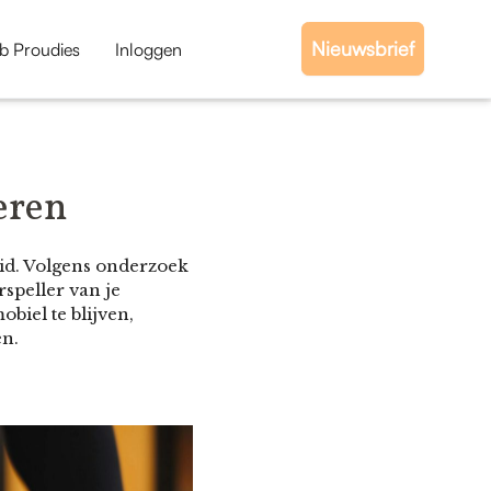
Nieuwsbrief
b Proudies
Inloggen
eren
heid. Volgens onderzoek
rspeller van je
biel te blijven,
en.