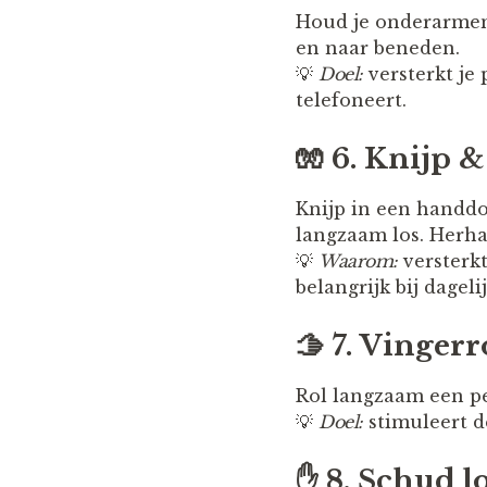
Houd je onderarmen
en naar beneden.
💡
Doel:
versterkt je 
telefoneert.
🧤
6. Knijp 
Knijp in een handdo
langzaam los. Herha
💡
Waarom:
versterkt
belangrijk bij dagel
🫱
7. Vingerr
Rol langzaam een pe
💡
Doel:
stimuleert d
✋
8. Schud l