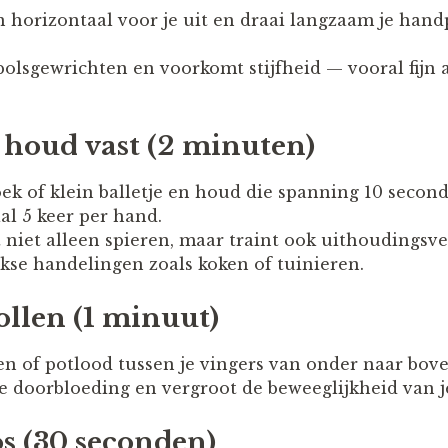
 horizontaal voor je uit en draai langzaam je han
polsgewrichten en voorkomt stijfheid — vooral fijn al
& houd vast (2 minuten)
ek of klein balletje en houd die spanning 10 second
al 5 keer per hand.
 niet alleen spieren, maar traint ook uithoudings
ijkse handelingen zoals koken of tuinieren.
ollen (1 minuut)
n of potlood tussen je vingers van onder naar bove
e doorbloeding en vergroot de beweeglijkheid van je
os (30 seconden)