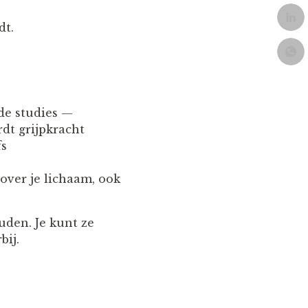
dt.
nde studies —
dt grijpkracht
fs
over je lichaam, ook
uden. Je kunt ze
bij.