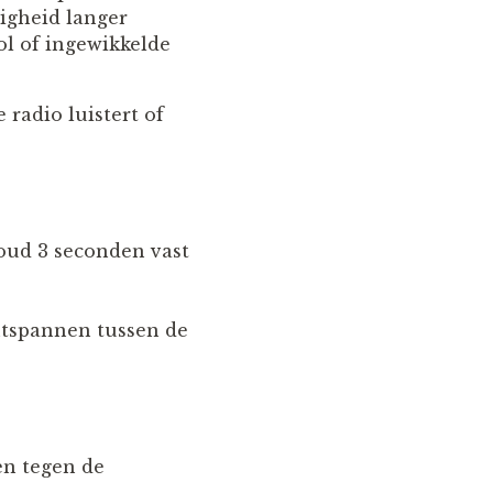
digheid langer
ol of ingewikkelde
 radio luistert of
houd 3 seconden vast
ontspannen tussen de
en tegen de