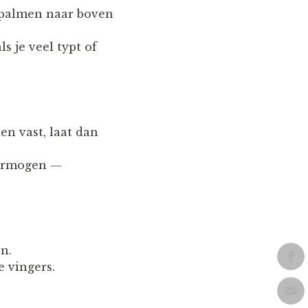
dpalmen naar boven
s je veel typt of
en vast, laat dan
vermogen —
n.
 vingers.