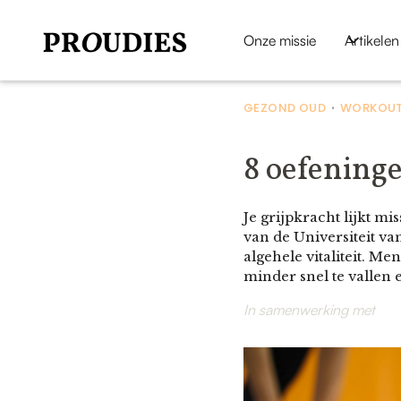
Onze missie
Artikelen
GEZOND OUD
WORKOUT
•
8 oefeninge
Je grijpkracht lijkt m
van de Universiteit va
algehele vitaliteit. M
minder snel te vallen 
In samenwerking met