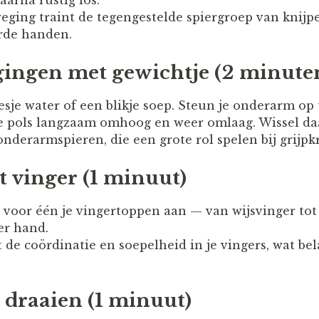
aarna rustig los.
ging traint de tegengestelde spiergroep van knijp
rde handen.
igingen met gewichtje (2 minute
esje water of een blikje soep. Steun je onderarm op 
je pols langzaam omhoog en weer omlaag. Wissel d
onderarmspieren, die een grote rol spelen bij grijpkra
t vinger (1 minuut)
 voor één je vingertoppen aan — van wijsvinger tot
er hand.
 de coördinatie en soepelheid in je vingers, wat belan
 draaien (1 minuut)