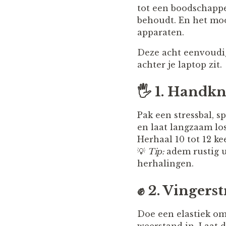
tot een boodschappe
behoudt. En het moo
apparaten.
Deze acht eenvoudige
achter je laptop zit.
🖐️
1. Handkn
Pak een stressbal, s
en laat langzaam los
Herhaal 10 tot 12 ke
💡
Tip:
adem rustig ui
herhalingen.
✊
2. Vingers
Doe een elastiek om