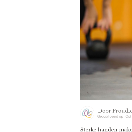
Door
Proudie
Gepubliceerd op
Oct
Sterke handen maken