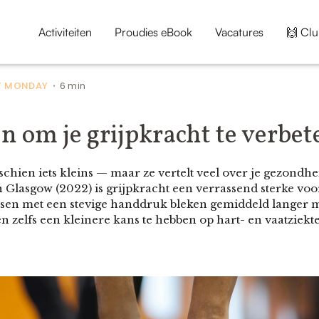
Activiteiten
Proudies eBook
Vacatures
🙌 Clu
 MONDAY
6 min
•
n om je grijpkracht te verbet
isschien iets kleins — maar ze vertelt veel over je gezond
n Glasgow (2022) is grijpkracht een verrassend sterke voo
ensen met een stevige handdruk bleken gemiddeld langer mo
en zelfs een kleinere kans te hebben op hart- en vaatziekt