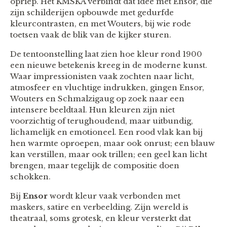
opriep. Het KMSKA verbindt dat idee met Ensor, die
zijn schilderijen opbouwde met gedurfde
kleurcontrasten, en met Wouters, bij wie rode
toetsen vaak de blik van de kijker sturen.
De tentoonstelling laat zien hoe kleur rond 1900
een nieuwe betekenis kreeg in de moderne kunst.
Waar impressionisten vaak zochten naar licht,
atmosfeer en vluchtige indrukken, gingen Ensor,
Wouters en Schmalzigaug op zoek naar een
intensere beeldtaal. Hun kleuren zijn niet
voorzichtig of terughoudend, maar uitbundig,
lichamelijk en emotioneel. Een rood vlak kan bij
hen warmte oproepen, maar ook onrust; een blauw
kan verstillen, maar ook trillen; een geel kan licht
brengen, maar tegelijk de compositie doen
schokken.
Bij
Ensor
wordt kleur vaak verbonden met
maskers, satire en verbeelding. Zijn wereld is
theatraal, soms grotesk, en kleur versterkt dat