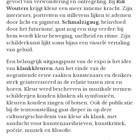
gevoel van verwondering en ontregeling. Bij
Rik
Wouters
krijgt kleur een meer intieme kracht. Zijn
interieurs, portretten en stillevens lijken te ademen
door licht en pigment.
Schmalzigaug
, beïnvloed
door het futurisme, gaat nog een stap verder: bij
hem wordt kleur beweging, snelheid en ritme. Zijn
schilderkunst lijkt soms bijna een visuele vertaling
van geluid.
Een belangrijk uitgangspunt van de expo is het idee
van
klankkleuren
. Aan het einde van de
negentiende eeuw raakten kunstenaars en denkers
sterk geïnteresseerd in de relatie tussen zien en
horen. Kleur werd beschreven in muzikale termen:
schilderijen konden klinken als symfonieën,
kleuren konden zingen of botsen. Ook de publicatie
bij de tentoonstelling gaat dieper in op deze
cultuurgeschiedenis van kleur als klank, met
aandacht voor kunstenaarsbrieven, kunstkritiek,
poëzie, muziek en filosofie.