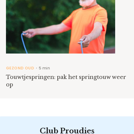
GEZOND OUD
5 min
•
Touwtjespringen: pak het springtouw weer
op
Club Proudies