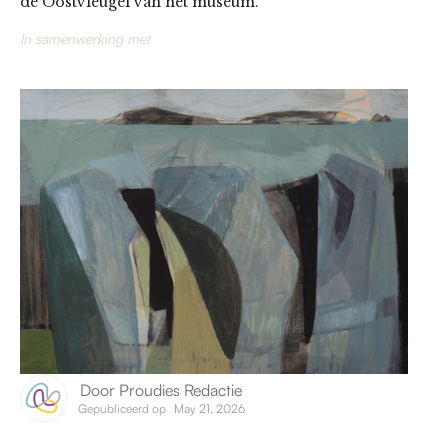
de Oostvleugel van het museum.
In samenwerking met
Door
Proudies Redactie
Gepubliceerd op
May 21, 2026