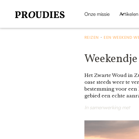
Onze missie
Artikelen
REIZEN
EEN WEEKEND WE
•
Weekendje 
Het Zwarte Woud in Zu
oase steeds weer te ve
bestemming voor een l
gebied een echte aanrad
In samenwerking met