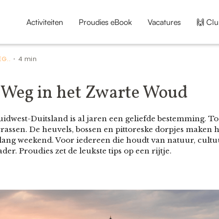
Activiteiten
Proudies eBook
Vacatures
🙌 Clu
G..
4 min
•
Weg in het Zwarte Woud
idwest-Duitsland is al jaren een geliefde bestemming. T
rrassen. De heuvels, bossen en pittoreske dorpjes maken 
ang weekend. Voor iedereen die houdt van natuur, cultuur
er. Proudies zet de leukste tips op een rijtje.