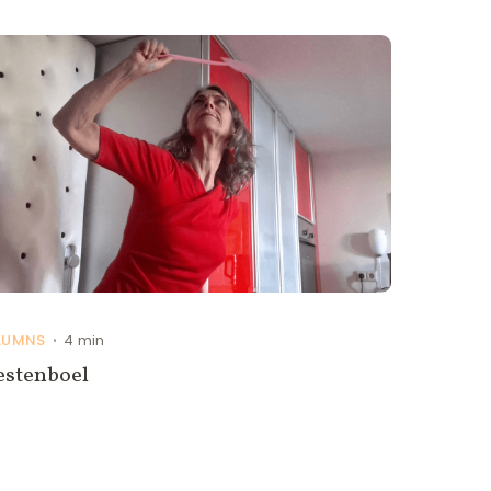
LUMNS
4 min
•
estenboel