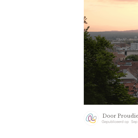
Door
Proudie
Gepubliceerd op
Sep