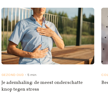
GEZOND OUD
5 min
CO
•
Je ademhaling: de meest onderschatte
Be
knop tegen stress