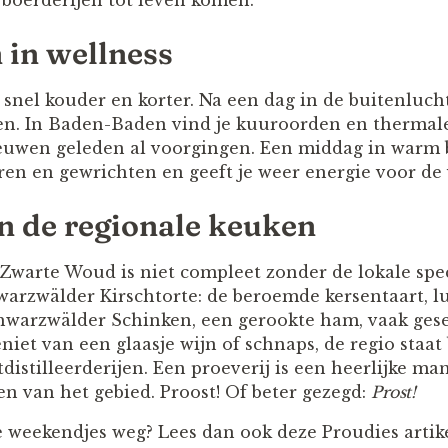
boerderijen tot leven komen.
in wellness
snel kouder en korter. Na een dag in de buitenlucht
en. In Baden-Baden vind je kuuroorden en thermal
eeuwen geleden al voorgingen. Een middag in warm
en en gewrichten en geeft je weer energie voor de
n de regionale keuken
Zwarte Woud is niet compleet zonder de lokale spec
warzwälder Kirschtorte: de beroemde kersentaart, lu
hwarzwälder Schinken, een gerookte ham, vaak ges
niet van een glaasje wijn of schnaps, de regio staa
distilleerderijen. Een proeverij is een heerlijke ma
 van het gebied. Proost! Of beter gezegd:
Prost!
e weekendjes weg? Lees dan ook deze Proudies artik