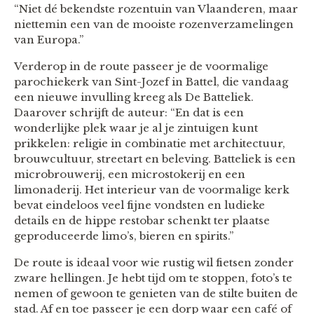
“Niet dé bekendste rozentuin van Vlaanderen, maar
niettemin een van de mooiste rozenverzamelingen
van Europa.”
Verderop in de route passeer je de voormalige
parochiekerk van Sint-Jozef in Battel, die vandaag
een nieuwe invulling kreeg als De Batteliek.
Daarover schrijft de auteur: “En dat is een
wonderlijke plek waar je al je zintuigen kunt
prikkelen: religie in combinatie met architectuur,
brouwcultuur, streetart en beleving. Batteliek is een
microbrouwerij, een microstokerij en een
limonaderij. Het interieur van de voormalige kerk
bevat eindeloos veel fijne vondsten en ludieke
details en de hippe restobar schenkt ter plaatse
geproduceerde limo’s, bieren en spirits.”
De route is ideaal voor wie rustig wil fietsen zonder
zware hellingen. Je hebt tijd om te stoppen, foto’s te
nemen of gewoon te genieten van de stilte buiten de
stad. Af en toe passeer je een dorp waar een café of