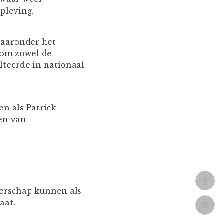
pleving.
waaronder het
t om zowel de
ulteerde in nationaal
en als Patrick
ren van
iderschap kunnen als
aat.