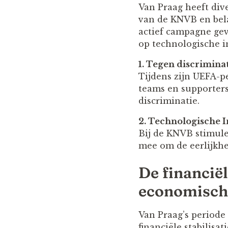
Van Praag heeft div
van de KNVB en bela
actief campagne gev
op technologische i
1. Tegen discriminat
Tijdens zijn UEFA-pe
teams en supporter
discriminatie.
2. Technologische I
Bij de KNVB stimule
mee om de eerlijkhei
De financiël
economisch
Van Praag’s periode 
financiële stabilisat