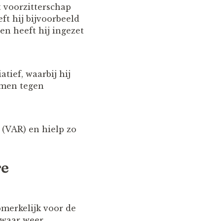
t voorzitterschap
ft hij bijvoorbeeld
en heeft hij ingezet
tief, waarbij hij
emen tegen
 (VAR) en hielp zo
re
pmerkelijk voor de
 zwaar weer