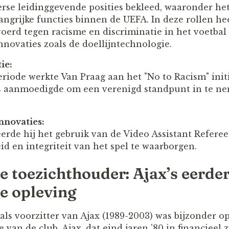
erse leidinggevende posities bekleed, waaronder he
ngrijke functies binnen de UEFA. In deze rollen hee
oerd tegen racisme en discriminatie in het voetbal 
nnovaties zoals de doellijntechnologie.
ie:
riode werkte Van Praag aan het "No to Racism" initia
s aanmoedigde om een verenigd standpunt in te n
nnovaties:
erde hij het gebruik van de Video Assistant Referee
d en integriteit van het spel te waarborgen.
e toezichthouder: Ajax’s eerde
e opleving
als voorzitter van Ajax (1989-2003) was bijzonder o
ie van de club. Ajax, dat eind jaren '80 in financieel