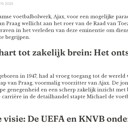
 19, 2025
amse voetbalbolwerk, Ajax, voor een mogelijke par
an Praag wellicht aan het roer van de Raad van Toe
graven in het verleden van deze eminentie om diens 
te begrijpen.
art tot zakelijk brein: Het ont
geboren in 1947, had al vroeg toegang tot de wereld
Jaap van Praag, voormalig voorzitter van Ajax. De j
pe genegenheid en een scherp zakelijk inzicht met 
e carrière in de detailhandel stapte Michael de voe
e visie: De UEFA en KNVB onde