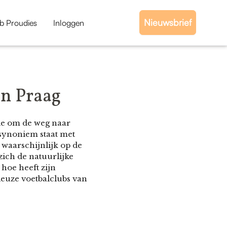
Nieuwsbrief
b Proudies
Inloggen
an Praag
de om de weg naar
 synoniem staat met
j waarschijnlijk op de
zich de natuurlijke
hoe heeft zijn
ieuze voetbalclubs van