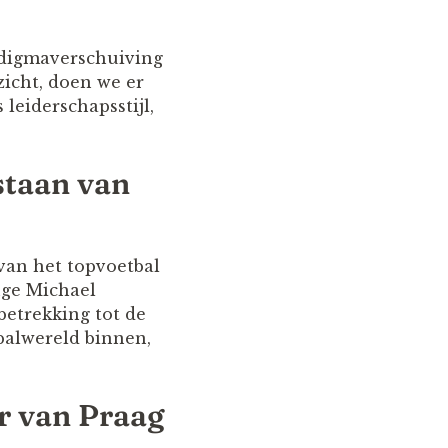
adigmaverschuiving
zicht, doen we er
leiderschapsstijl,
staan van
 van het topvoetbal
onge Michael
betrekking tot de
tbalwereld binnen,
r van Praag