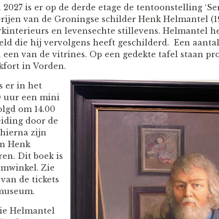
 2027 is er op de derde etage de tentoonstelling ‘S
rijen van de Groningse schilder Henk Helmantel (19
kinterieurs en levensechte stillevens. Helmantel he
d die hij vervolgens heeft geschilderd. Een aanta
 een van de vitrines. Op een gedekte tafel staan pr
kfort in Vorden.
s er in het
 uur een mini
olgd om 14.00
iding door de
 hierna zijn
an Henk
en. Dit boek is
umwinkel. Zie
van de tickets
 museum.
die Helmantel