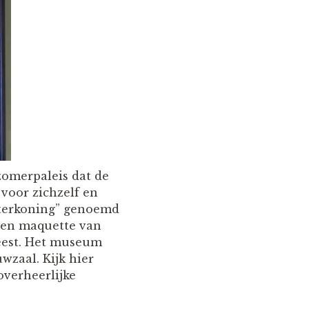
zomerpaleis dat de
 voor zichzelf en
interkoning” genoemd
Een maquette van
weest. Het museum
wzaal. Kijk hier
overheerlijke