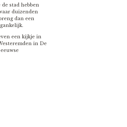
 de stad hebben
 waar duizenden
 breng dan een
gankelijk.
ven een kijkje in
 Westeremden in De
e-eeuwse