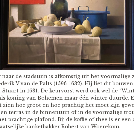
naar de stadstuin is afkomstig uit het voormalige 
derik V van de Palts (1596-1632). Hij liet dit bouwen
h Stuart in 1631. De keurvorst werd ook wel de “W
 als koning van Bohemen maar één winter duurde. 
at zien hoe groot en hoe prachtig het moet zijn ge
en terras in de binnentuin of in de voormalige trou
 prachtige plafond. Bij de koffie of thee is er een 
laatselijke banketbakker Robert van Woerekom.