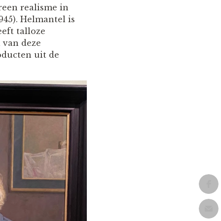
ereen realisme in
45). Helmantel is
eft talloze
l van deze
oducten uit de