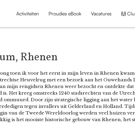
Activiteiten
Proudies eBook
Vacatures
🙌 Clu
um, Rhenen
ong toen ik voor het eerst in mijn leven in Rhenen kwam.
Utrechtse Heuvelrug met een bezoek aan het Ouwehands 
 van mijn reisgidsen Rhenen weer bezocht en ontdekte dat
is. Het kreeg omstreeks 1240 stadsrechten van de Utrech
d ommuurd. Door zijn strategische ligging aan het water h
dedigen tegen invallers uit Gelderland en Holland. Tijd
egin van de Tweede Wereldoorlog werden veel huizen ver
kkig is het mooiste historische gebouw van Rhenen, het