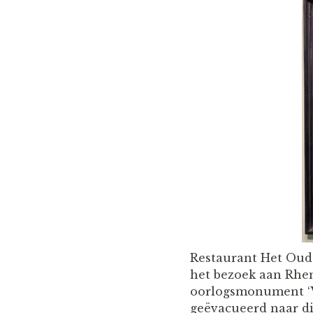
Restaurant Het Oud
het bezoek aan Rhen
oorlogsmonument ‘V
geëvacueerd naar d