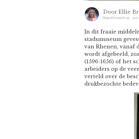
Door
Ellie Br
Gepubliceerd op
Jun
In dit fraaie middel
stadsmuseum gevesti
van Rhenen, vanaf d
wordt afgebeeld, zo
(1596-1656) of het s
arbeiders op de vee
verteld over de bes
drukbezochte bedev