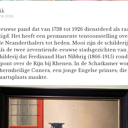
ik
 18, 2026
eeuwse pand dat van 1738 tot 1926 dienstdeed als raa
gd. Het heeft een permanente tentoonstelling ove
e Neanderthalers tot heden. Mooi zijn de schilder
als de twee zeventiende-eeuwse stadsgezichten van
childerij dat Ferdinand Hart Nibbrig (1866-1915) ro
rpont over de Rijn bij Rhenen. In de Schatkamer wo
chermheilige Cunera, een jonge Engelse prinses; di
aartsplaats maakte.