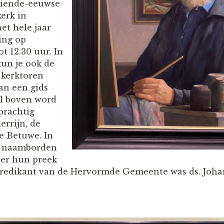
ftiende-eeuwse
erk in
et hele jaar
ing op
ot 12.30 uur. In
un je ook de
 kerktoren
an een gids
l boven word
prachtig
errijn, de
de Betuwe. In
e naamborden
ier hun preek
 predikant van de Hervormde Gemeente was ds. Joha