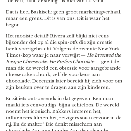
“de rest,” staat er stellig, “is niet van La Viña.”
Dat is heel Baskisch: geen groot marketingverhaal,
maar een grens. Dit is van ons. Dit is waar het
begon.
Het mooiste detail? Rivera zelf blijkt niet eens
bijzonder dol op al die spin-offs die zijn creatie
heeft voortgebracht. Volgens de recente New York
Times-kop waar je naar verwijst —
He Invented the
Basque Cheesecake. He Prefers Chocolate
— geeft de
man die de wereld een obsessie voor aangebrande
cheesecake schonk, zelf de voorkeur aan
chocolade. Decennia later bereidt hij zich voor om
zijn keuken over te dragen aan zijn kinderen.
Er zit iets ontroerends in dat gegeven. Een man
maakt iets eenvoudigs, bijna achteloos. De wereld
noemt het iconisch. Bakkers imiteren het,
influencers filmen het, reizigers staan ervoor in de
rij. En de maker? Die denkt misschien aan
chocolade. Aan zijn familie. Aan de volgende