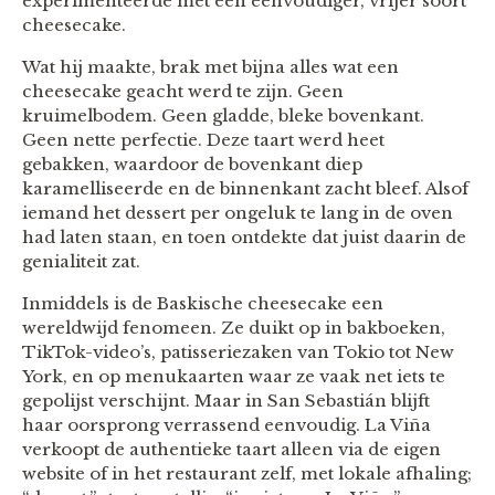
experimenteerde met een eenvoudiger, vrijer soort
cheesecake.
Wat hij maakte, brak met bijna alles wat een
cheesecake geacht werd te zijn. Geen
kruimelbodem. Geen gladde, bleke bovenkant.
Geen nette perfectie. Deze taart werd heet
gebakken, waardoor de bovenkant diep
karamelliseerde en de binnenkant zacht bleef. Alsof
iemand het dessert per ongeluk te lang in de oven
had laten staan, en toen ontdekte dat juist daarin de
genialiteit zat.
Inmiddels is de Baskische cheesecake een
wereldwijd fenomeen. Ze duikt op in bakboeken,
TikTok-video’s, patisseriezaken van Tokio tot New
York, en op menukaarten waar ze vaak net iets te
gepolijst verschijnt. Maar in San Sebastián blijft
haar oorsprong verrassend eenvoudig. La Viña
verkoopt de authentieke taart alleen via de eigen
website of in het restaurant zelf, met lokale afhaling;