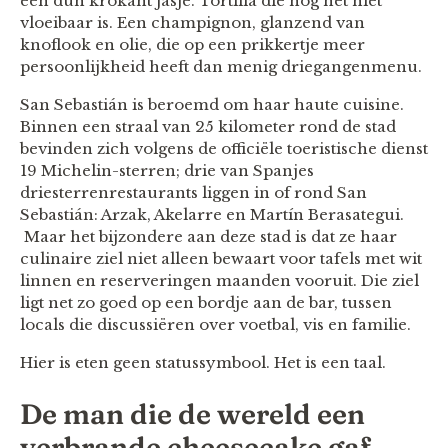
een dun krokant jasje. Tortilla die nog net niet
vloeibaar is. Een champignon, glanzend van
knoflook en olie, die op een prikkertje meer
persoonlijkheid heeft dan menig driegangenmenu.
San Sebastián is beroemd om haar haute cuisine.
Binnen een straal van 25 kilometer rond de stad
bevinden zich volgens de officiële toeristische dienst
19 Michelin-sterren; drie van Spanjes
driesterrenrestaurants liggen in of rond San
Sebastián: Arzak, Akelarre en Martín Berasategui.
Maar het bijzondere aan deze stad is dat ze haar
culinaire ziel niet alleen bewaart voor tafels met wit
linnen en reserveringen maanden vooruit. Die ziel
ligt net zo goed op een bordje aan de bar, tussen
locals die discussiëren over voetbal, vis en familie.
Hier is eten geen statussymbool. Het is een taal.
De man die de wereld een
verbrande cheesecake gaf