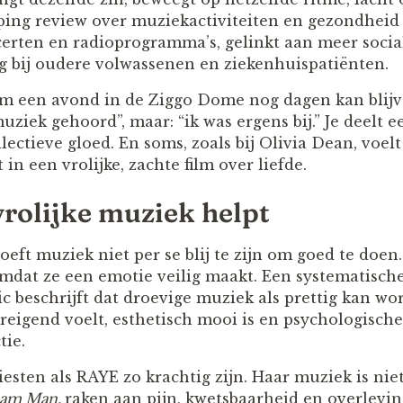
ing review over muziekactiviteiten en gezondheid
ncerten en radioprogramma’s, gelinkt aan meer socia
 bij oudere volwassenen en ziekenhuispatiënten.
m een avond in de Ziggo Dome nog dagen kan blijv
uziek gehoord”, maar: “ik was ergens bij.” Je deelt e
lectieve gloed. En soms, zoals bij Olivia Dean, voel
 in een vrolijke, zachte film over liefde.
vrolijke muziek helpt
eft muziek niet per se blij te zijn om goed te doen
 omdat ze een emotie veilig maakt. Een systematisch
ic beschrijft dat droevige muziek als prettig kan w
reigend voelt, esthetisch mooi is en psychologische
tie.
ten als RAYE zo krachtig zijn. Haar muziek is niet a
eam Man.
raken aan pijn, kwetsbaarheid en overleving