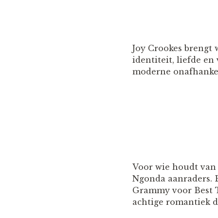
Joy Crookes brengt w
identiteit, liefde e
moderne onafhankel
Voor wie houdt van k
Ngonda aanraders. 
Grammy voor Best T
achtige romantiek di