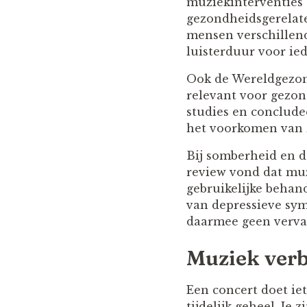
muziekinterventies 
gezondheidsgerelate
mensen verschillend
luisterduur voor ie
Ook de Wereldgezond
relevant voor gezo
studies en conclude
het voorkomen van 
Bij somberheid en d
review vond dat muz
gebruikelijke behan
van depressieve sym
daarmee geen vervan
Muziek verb
Een concert doet ie
tijdelijk geheel. Je