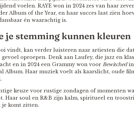
rijdend voelen. RAYE won in 2024 zes van haar zev
er Album of the Year, en haar succes laat zien hoev
ansbaar én waarachtig is.
ie je stemming kunnen kleuren
i vindt, kan verder luisteren naar artiesten die da
e gevoel oproepen. Denk aan Laufey, die jazz en kla
racht en in 2024 een Grammy won voor
Bewitched
in
al Album. Haar muziek voelt als kaarslicht, oude f
.
chtige keuze voor rustige zondagen of momenten wa
. Haar soul en R&B zijn kalm, spiritueel en troostri
je komt zitten.