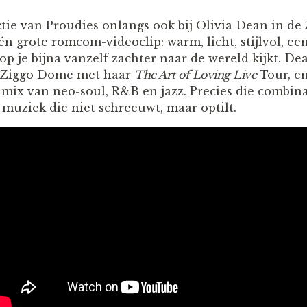
tie van Proudies onlangs ook bij Olivia Dean in d
én grote romcom-videoclip: warm, licht, stijlvol, een
 je bijna vanzelf zachter naar de wereld kijkt. De
de Ziggo Dome met haar
The Art of Loving Live
Tour, e
mix van neo-soul, R&B en jazz. Precies die combina
muziek die niet schreeuwt, maar optilt.