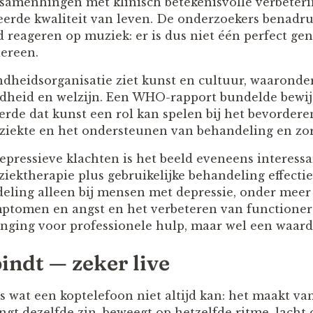
samenhingen met klinisch betekenisvolle verbeter
erde kwaliteit van leven. De onderzoekers benadru
 reageren op muziek: er is dus niet één perfect gen
dereen.
heidsorganisatie ziet kunst en cultuur, waaronder
ndheid en welzijn. Een WHO-rapport bundelde bewij
erde dat kunst een rol kan spelen bij het bevorder
ziekte en het ondersteunen van behandeling en zor
epressieve klachten is het beeld eveneens interess
iektherapie plus gebruikelijke behandeling effectie
deling alleen bij mensen met depressie, onder meer
ptomen en angst en het verbeteren van functioner
ging voor professionele hulp, maar wel een waarde
indt — zeker live
ts wat een koptelefoon niet altijd kan: het maakt v
 zingt dezelfde zin, beweegt op hetzelfde ritme, lach