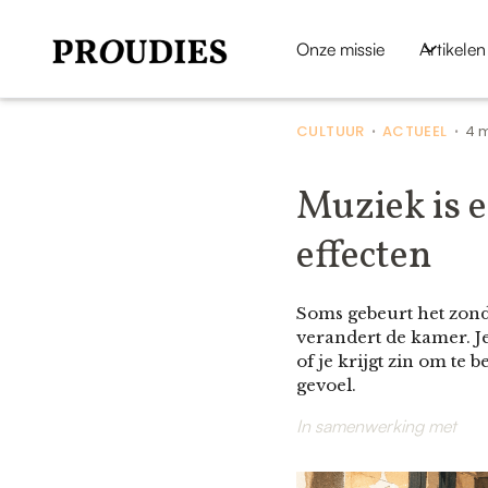
Onze missie
Artikelen
CULTUUR
ACTUEEL
4 
•
•
Muziek is 
effecten
Soms gebeurt het zonde
verandert de kamer. J
of je krijgt zin om te 
gevoel.
In samenwerking met