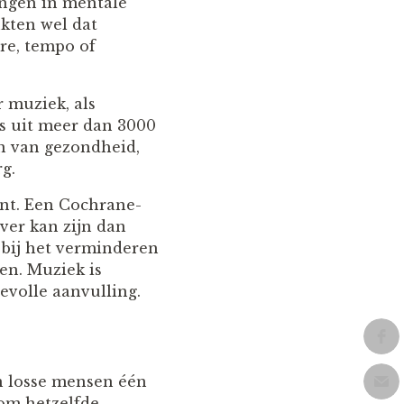
ingen in mentale
kten wel dat
re, tempo of
 muziek, als
s uit meer dan 3000
en van gezondheid,
g.
ant. Een Cochrane-
ver kan zijn dan
 bij het verminderen
en. Muziek is
volle aanvulling.
an losse mensen één
t om hetzelfde