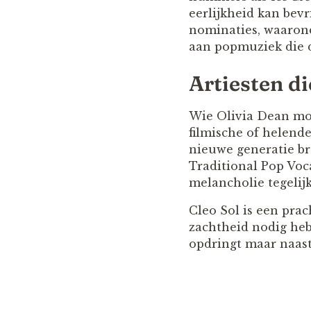
eerlijkheid kan bev
nominaties, waarond
aan popmuziek die d
Artiesten d
Wie Olivia Dean moo
filmische of helend
nieuwe generatie b
Traditional Pop Voc
melancholie tegelijk
Cleo Sol is een pra
zachtheid nodig hebt
opdringt maar naast 