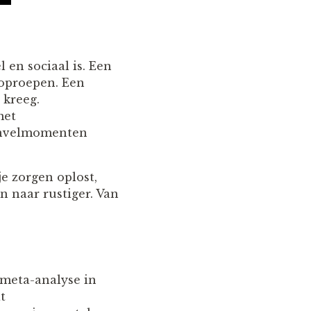
 en sociaal is. Een
 oproepen. Een
 kreeg.
met
penvelmomenten
e zorgen oplost,
 naar rustiger. Van
 meta-analyse in
t