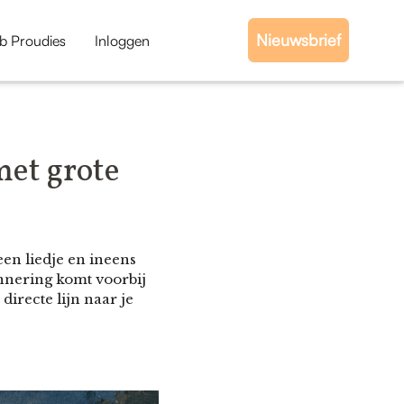
Nieuwsbrief
b Proudies
Inloggen
et grote
een liedje en ineens
nnering komt voorbij
directe lijn naar je