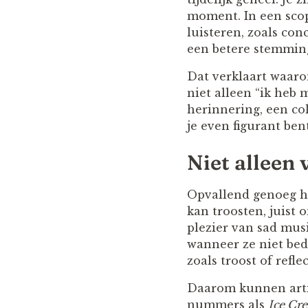
moment. In een scop
luisteren, zoals co
een betere stemming
Dat verklaart waaro
niet alleen “ik heb m
herinnering, een col
je even figurant bent
Niet alleen 
Opvallend genoeg ho
kan troosten, juist
plezier van sad mus
wanneer ze niet bed
zoals troost of reflec
Daarom kunnen arties
nummers als
Ice Cr