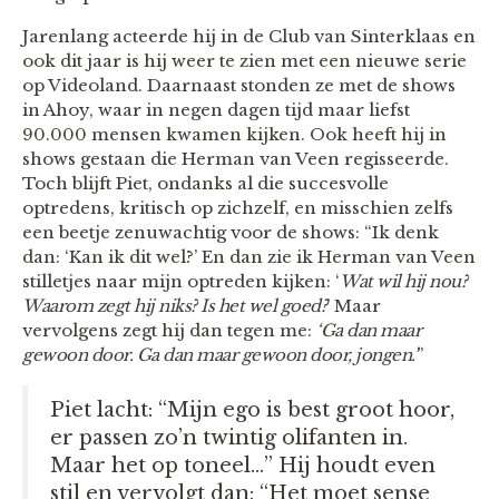
Jarenlang acteerde hij in de Club van Sinterklaas en
ook dit jaar is hij weer te zien met een nieuwe serie
op Videoland. Daarnaast stonden ze met de shows
in Ahoy, waar in negen dagen tijd maar liefst
90.000 mensen kwamen kijken. Ook heeft hij in
shows gestaan die Herman van Veen regisseerde.
Toch blijft Piet, ondanks al die succesvolle
optredens, kritisch op zichzelf, en misschien zelfs
een beetje zenuwachtig voor de shows: “Ik denk
dan: ‘Kan ik dit wel?’ En dan zie ik Herman van Veen
stilletjes naar mijn optreden kijken: ‘
Wat wil hij nou?
Waarom zegt hij niks? Is het wel goed?
’ Maar
vervolgens zegt hij dan tegen me:
‘Ga dan maar
gewoon door. Ga dan maar gewoon door, jongen.’
”
Piet lacht: “Mijn ego is best groot hoor,
er passen zo’n twintig olifanten in.
Maar het op toneel…” Hij houdt even
stil en vervolgt dan: “Het moet sense