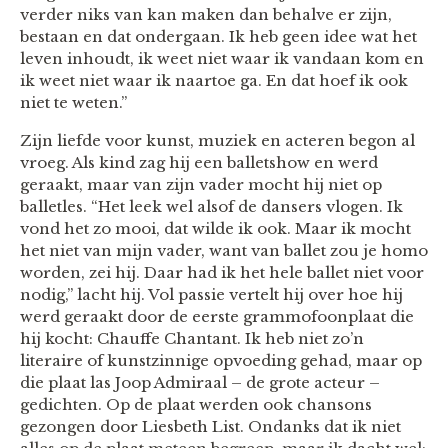
verder niks van kan maken dan behalve er zijn,
bestaan en dat ondergaan. Ik heb geen idee wat het
leven inhoudt, ik weet niet waar ik vandaan kom en
ik weet niet waar ik naartoe ga. En dat hoef ik ook
niet te weten.”
Zijn liefde voor kunst, muziek en acteren begon al
vroeg. Als kind zag hij een balletshow en werd
geraakt, maar van zijn vader mocht hij niet op
balletles. “Het leek wel alsof de dansers vlogen. Ik
vond het zo mooi, dat wilde ik ook. Maar ik mocht
het niet van mijn vader, want van ballet zou je homo
worden, zei hij. Daar had ik het hele ballet niet voor
nodig,” lacht hij. Vol passie vertelt hij over hoe hij
werd geraakt door de eerste grammofoonplaat die
hij kocht: Chauffe Chantant. Ik heb niet zo’n
literaire of kunstzinnige opvoeding gehad, maar op
die plaat las Joop Admiraal – de grote acteur –
gedichten. Op de plaat werden ook chansons
gezongen door Liesbeth List. Ondanks dat ik niet