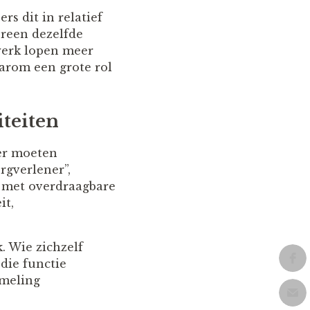
s dit in relatief
ereen dezelfde
werk lopen meer
arom een grote rol
teiten
der moeten
orgverlener”,
d met overdraagbare
it,
. Wie zichzelf
die functie
ameling