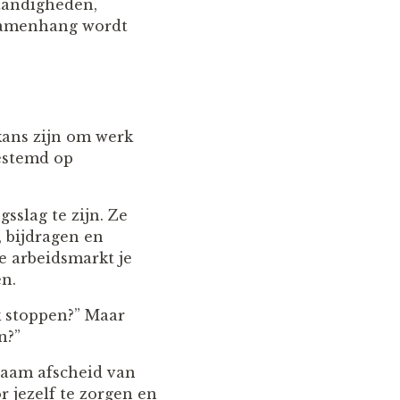
tandigheden,
 samenhang wordt
kans zijn om werk
gestemd op
sslag te zijn. Ze
, bijdragen en
e arbeidsmarkt je
en.
k stoppen?” Maar
n?”
zaam afscheid van
r jezelf te zorgen en