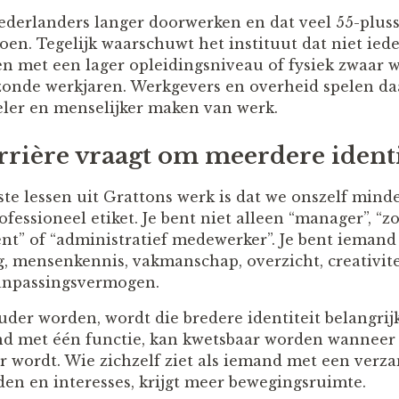
derlanders langer doorwerken en dat veel 55-plusser
en. Tegelijk waarschuwt het instituut dat niet ied
n met een lager opleidingsniveau of fysiek zwaar 
zonde werkjaren. Werkgevers en overheid spelen da
ibeler en menselijker maken van werk.
rrière vraagt om meerdere identi
ste lessen uit Grattons werk is dat we onszelf min
ofessioneel etiket. Je bent niet alleen “manager”, “z
nt” of “administratief medewerker”. Je bent ieman
g, mensenkennis, vakmanschap, overzicht, creativite
anpassingsvermogen.
der worden, wordt die bredere identiteit belangrijk
and met één functie, kan kwetsbaar worden wanneer 
ar wordt. Wie zichzelf ziet als iemand met een verz
en en interesses, krijgt meer bewegingsruimte.