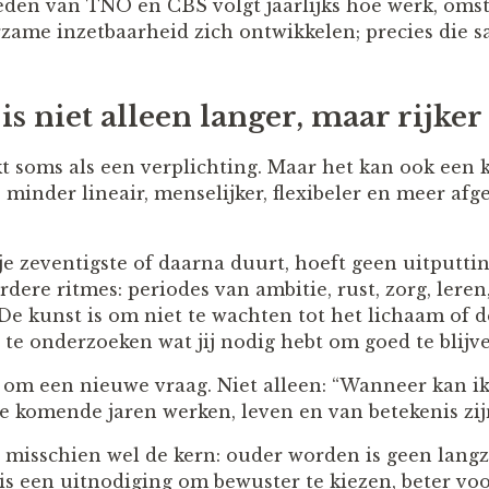
den van TNO en CBS volgt jaarlijks hoe werk, oms
zame inzetbaarheid zich ontwikkelen; precies die
s niet alleen langer, maar rijker
t soms als een verplichting. Maar het kan ook een 
: minder lineair, menselijker, flexibeler en meer af
 je zeventigste of daarna duurt, hoeft geen uitputting
dere ritmes: periodes van ambitie, rust, zorg, leren
e kunst is om niet te wachten tot het lichaam of d
te onderzoeken wat jij nodig hebt om goed te blijv
 om een nieuwe vraag. Niet alleen: “Wanneer kan i
de komende jaren werken, leven en van betekenis zij
t misschien wel de kern: ouder worden is geen lang
s een uitnodiging om bewuster te kiezen, beter voo