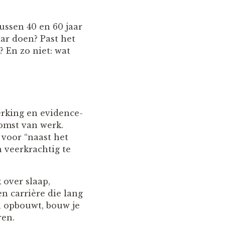
tussen 40 en 60 jaar
aar doen? Past het
? En zo niet: wat
rking en evidence-
komst van werk.
 voor “naast het
 veerkrachtig te
 over slaap,
n carrière die lang
n opbouwt, bouw je
ren.