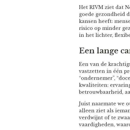
Het RIVM ziet dat Ne
goede gezondheid do
kansen heeft: mense
risico op minder ge
in het lichter, flex
Een lange ca
Een van de krachtig
vastzetten in één pr
“ondernemer”, “doce
kwaliteiten: ervarin
betrouwbaarheid, a
Juist naarmate we ou
alleen ziet als iem
verdwijnt of te zwa
vaardigheden, waard