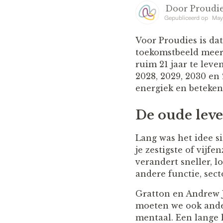
Door
Proudie
Gepubliceerd op
May
Voor Proudies is dat
toekomstbeeld meer.
ruim 21 jaar te leve
2028, 2029, 2030 en 
energiek en beteken
De oude leve
Lang was het idee si
je zestigste of vijf
verandert sneller, 
andere functie, sect
Gratton en Andrew J
moeten we ook ander
mentaal. Een lange 