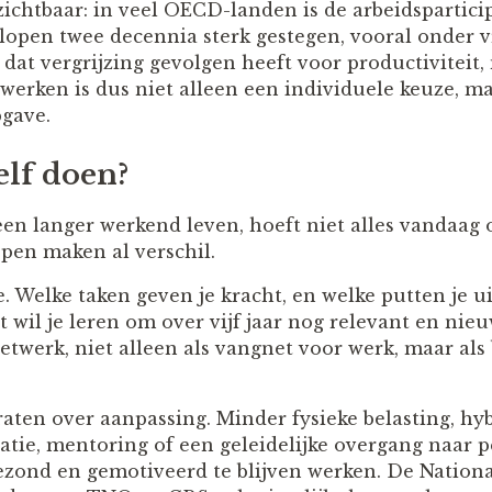
zichtbaar: in veel OECD-landen is de arbeidspartici
open twee decennia sterk gestegen, vooral onder v
t vergrijzing gevolgen heeft voor productiviteit, 
erken is dus niet alleen een individuele keuze, m
gave.
elf doen?
een langer werkend leven, hoeft niet alles vandaag 
ppen maken al verschil.
. Welke taken geven je kracht, en welke putten je ui
 wil je leren om over vijf jaar nog relevant en nieuw
twerk, niet alleen als vangnet voor werk, maar als 
raten over aanpassing. Minder fysieke belasting, hy
latie, mentoring of een geleidelijke overgang naar
zond en gemotiveerd te blijven werken. De Nation