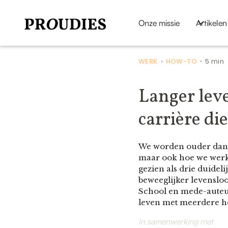
Onze missie
Artikelen
WERK
HOW-TO
5 min
•
•
Langer leve
carrière di
We worden ouder dan v
maar ook hoe we werke
gezien als drie duidel
beweeglijker levensl
School en mede-auteur
leven met meerdere hoo
In samenwerking met