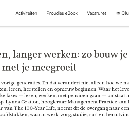
Activiteiten
Proudies eBook
Vacatures
🙌 Clu
n, langer werken: zo bouw je
e met je meegroeit
orige generaties. En dat verandert niet alleen hoe we na
n, leren, herstellen en opnieuw beginnen. Waar het lev
ijke fases — leren, werken, met pensioen gaan — ontstaat 
oop. Lynda Gratton, hoogleraar Management Practice aan
 van The 100-Year Life, noemt dit de overgang naar een “
fdstukken, waarin werk, zorg, studie, rust en heruitvind