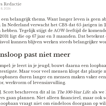
s Redactie
 8, 2026
 een belangrijk thema. Want langer leven is geen ab
 In Nederland verwacht het CBS dat 65-jarigen in 
n hebben. Tegelijk stijgt de AOW-leeftijd de komende
2031 ligt die op 67 jaar en 3 maanden. Dat betekent
isvol kunnen blijven werken steeds belangrijker wor
nsloop past niet meer
mpel: je leert in je jeugd, bouwt daarna een loopba
enzestigste. Maar voor veel mensen klopt dat plaatje 
loopbanen duren langer en mensen maken vaker een
or, werkvorm of levensinvulling.
. Scott beschreven dit al in
The 100-Year Life
: als we
s gaan plannen. Niet alleen financieel, maar ook so
loopbaan vraagt niet om eindeloos doorgaan op wi