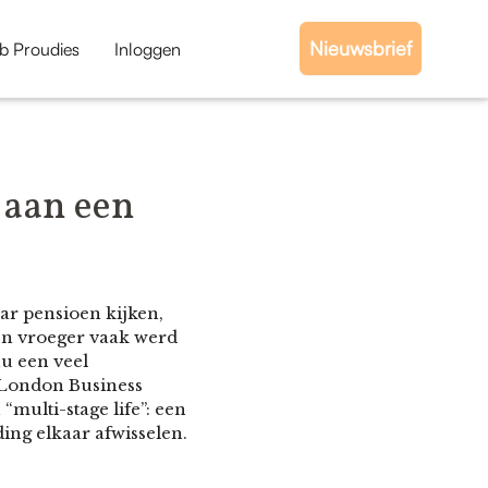
Nieuwsbrief
b Proudies
Inloggen
 aan een
ar pensioen kijken,
en vroeger vaak werd
nu een veel
 London Business
multi-stage life”: een
ing elkaar afwisselen.