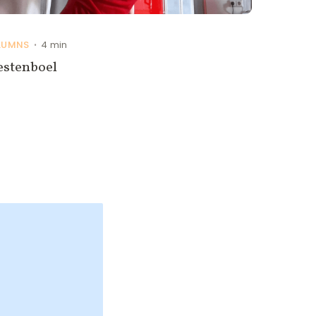
LUMNS
4 min
•
estenboel