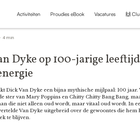
Activiteiten
Proudies eBook
Vacatures
🙌 Clu
4 min
•
n Dyke op 100-jarige leeftijd
energie
 Dick Van Dyke een bijna mythische mijlpaal: 100 jaar. V
e ster van Mary Poppins en Chitty Chitty Bang Bang, maa
an die niet alleen oud wordt, maar vitaal oud wordt. In 
rtelde Van Dyke uitgebreid over de gewoontes die hem he
k te blijven.