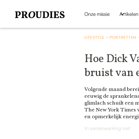
Onze missie
Artikelen
LIFESTYLE
PORTRETTEN
•
Hoe Dick Va
bruist van 
Volgende maand bereikt
eeuwig de sprankelend
glimlach schuilt een m
The New York Times ve
en opmerkelijk energie
In samenwerking met