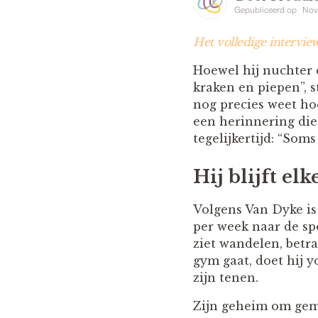
Gepubliceerd op
Nov
Het volledige intervie
Hoewel hij nuchter
kraken en piepen”, s
nog precies weet h
een herinnering die
tegelijkertijd: “Soms
Hij blijft el
Volgens Van Dyke is
per week naar de sp
ziet wandelen, betr
gym gaat, doet hij y
zijn tenen.
Zijn geheim om gemo