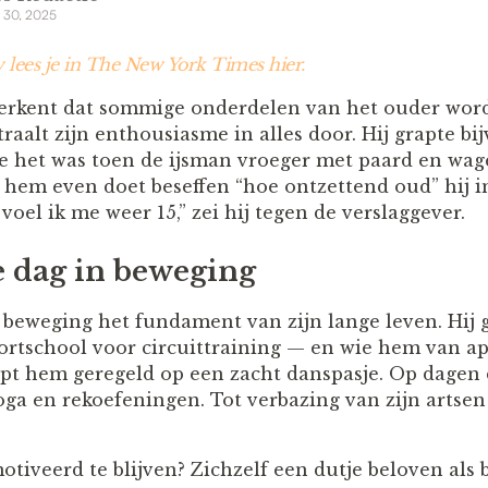
 30, 2025
w lees je in The New York Times hier.
 erkent dat sommige onderdelen van het ouder wo
traalt zijn enthousiasme in alles door. Hij grapte bi
oe het was toen de ijsman vroeger met paard en w
 hem even doet beseffen “hoe ontzettend oud” hij i
 voel ik me weer 15,” zei hij tegen de verslaggever.
ke dag in beweging
 beweging het fundament van zijn lange leven. Hij
ortschool voor circuittraining — en wie hem van ap
apt hem geregeld op een zacht danspasje. Op dagen d
oga en rekoefeningen. Tot verbazing van zijn artsen 
tiveerd te blijven? Zichzelf een dutje beloven als 