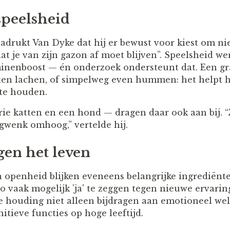
 speelsheid
nadrukt Van Dyke dat hij er bewust voor kiest om ni
at je van zijn gazon af moet blijven”. Speelsheid w
minenboost — én onderzoek ondersteunt dat. Een gr
aten lachen, of simpelweg even hummen: het helpt 
 te houden.
ie katten en een hond — dragen daar ook aan bij. “Z
wenk omhoog,” vertelde hij.
egen het leven
openheid blijken eveneens belangrijke ingrediënten 
o vaak mogelijk 'ja' te zeggen tegen nieuwe ervarin
 houding niet alleen bijdragen aan emotioneel wel
tieve functies op hoge leeftijd.