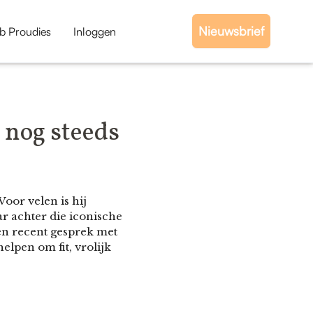
Nieuwsbrief
b Proudies
Inloggen
 nog steeds
oor velen is hij
r achter die iconische
een recent gesprek met
lpen om fit, vrolijk