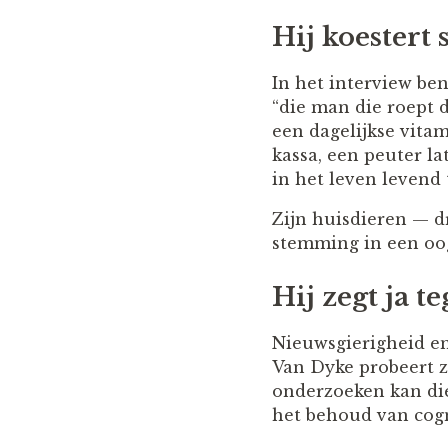
Hij koestert
In het interview be
“die man die roept d
een dagelijkse vita
kassa, een peuter l
in het leven levend
Zijn huisdieren — dr
stemming in een oog
Hij zegt ja t
Nieuwsgierigheid en 
Van Dyke probeert z
onderzoeken kan die
het behoud van cogni