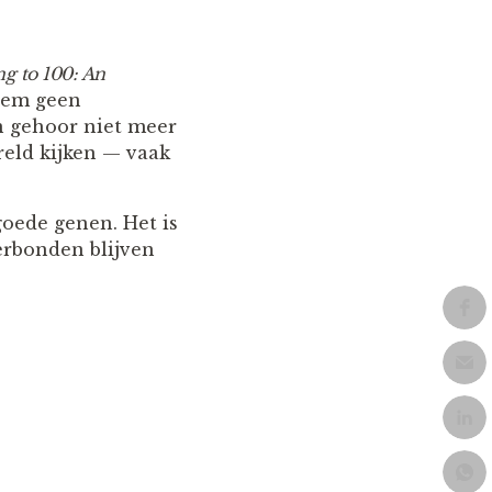
ng to 100: An
 hem geen
en gehoor niet meer
ereld kijken — vaak
goede genen. Het is
erbonden blijven