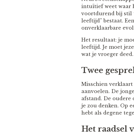
intuïtief weet waar 
voortdurend bij stil
leeftijd” bestaat. E
onverklaarbare evol
Het resultaat: je m
leeftijd. Je moet je
wat je vroeger deed.
Twee gespre
Misschien verklaar
aanvoelen. De jonger
afstand. De oudere d
je zou denken. Op ee
hebt als degene tege
Het raadsel