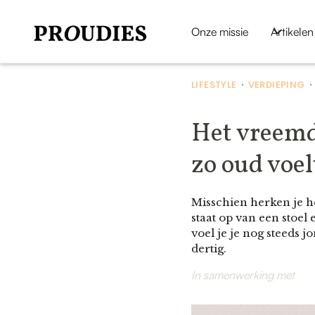
Onze missie
Artikelen
LIFESTYLE
VERDIEPING
•
Het vreemde
zo oud voelt
Misschien herken je het
staat op van een stoel
voel je je nog steeds j
dertig.
In samenwerking met