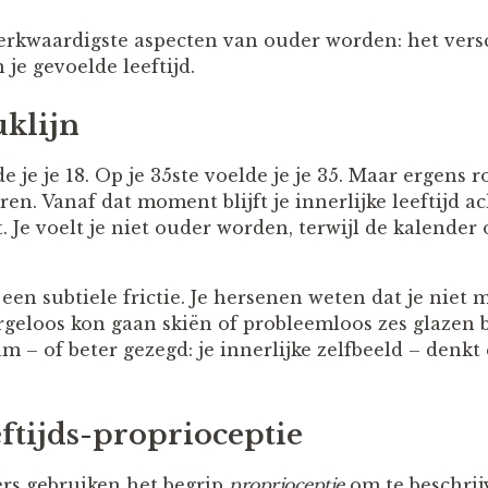
erkwaardigste aspecten van ouder worden: het versc
n je gevoelde leeftijd.
uklijn
e je je 18. Op je 35ste voelde je je 35. Maar ergens r
ren. Vanaf dat moment blijft je innerlijke leeftijd ac
Je voelt je niet ouder worden, terwijl de kalender 
 een subtiele frictie. Je hersenen weten dat je niet 
rgeloos kon gaan skiën of probleemloos zes glazen 
am – of beter gezegd: je innerlijke zelfbeeld – denk
eftijds-proprioceptie
s gebruiken het begrip
proprioceptie
om te beschrij