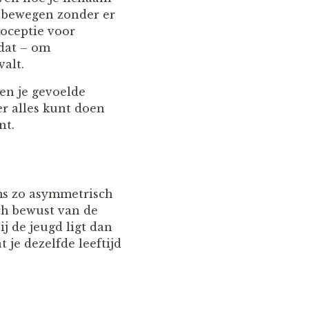
te bewegen zonder er
ioceptie voor
 dat – om
alt.
en je gevoelde
er alles kunt doen
nt.
ms zo asymmetrisch
ich bewust van de
j de jeugd ligt dan
 je dezelfde leeftijd