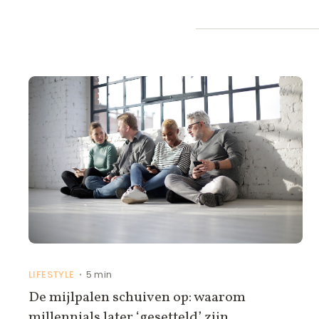
LIFESTYLE
5 min
•
De mijlpalen schuiven op: waarom
millennials later ‘gesetteld’ zijn