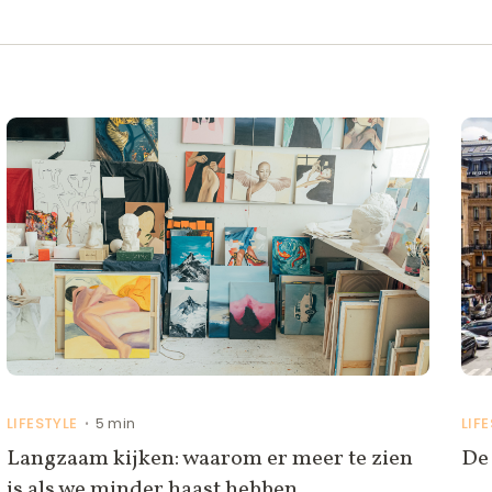
LIFESTYLE
5 min
LIF
•
Langzaam kijken: waarom er meer te zien
De 
is als we minder haast hebben