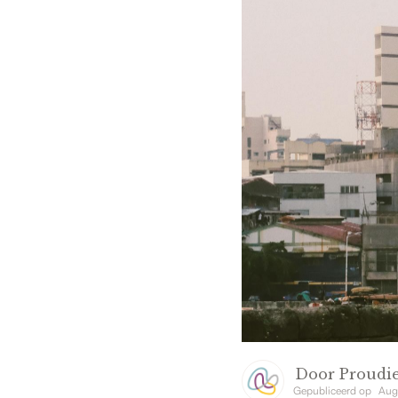
Door
Proudie
Gepubliceerd op
Aug