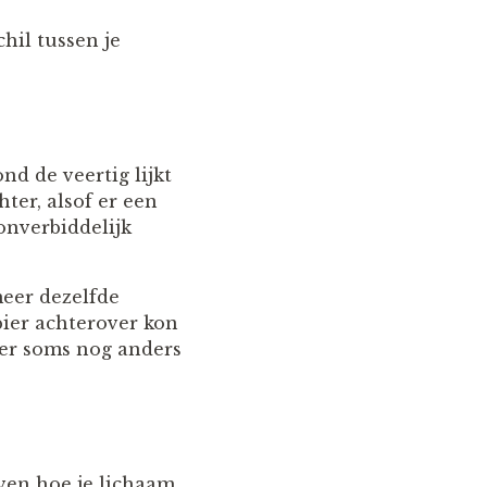
hil tussen je
ond de veertig lijkt
hter, alsof er een
onverbiddelijk
meer dezelfde
bier achterover kon
t er soms nog anders
ven hoe je lichaam