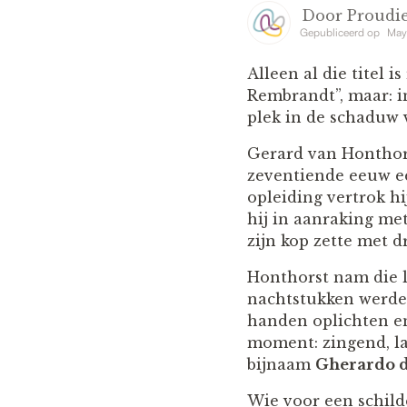
Door
Proudie
Gepubliceerd op
May
Alleen al die titel 
Rembrandt”, maar: in
plek in de schaduw 
Gerard van Honthorst
zeventiende eeuw ee
opleiding vertrok h
hij in aanraking met
zijn kop zette met 
Honthorst nam die le
nachtstukken werden
handen oplichten en 
moment: zingend, la
bijnaam
Gherardo d
Wie voor een schilde