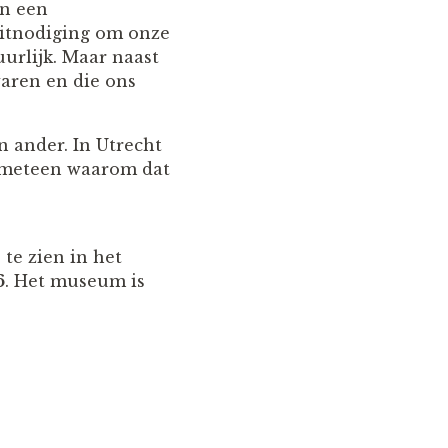
en een
uitnodiging om onze
urlijk. Maar naast
waren en die ons
n ander. In Utrecht
jpt meteen waarom dat
 te zien in het
6
. Het museum is