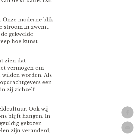
 van de situatie. Dat
. Onze moderne blik
de stroom in zwemt.
t de gekwelde
greep hoe kunst
t zien dat
n het vermogen om
n wilden worden. Als
jn opdrachtgevers een
n zij zichzelf
eldcultuur. Ook wij
s blijft hangen. In
rgvuldig gekozen
len zijn veranderd,