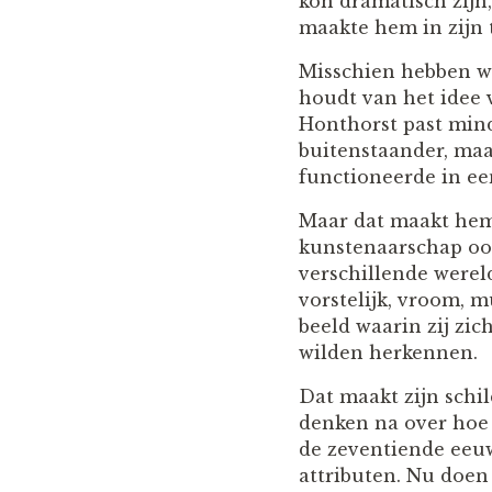
kon dramatisch zijn,
maakte hem in zijn 
Misschien hebben w
houdt van het idee 
Honthorst past mind
buitenstaander, maa
functioneerde in ee
Maar dat maakt hem 
kunstenaarschap ook
verschillende werel
vorstelijk, vroom, m
beeld waarin zij zic
wilden herkennen.
Dat maakt zijn schil
denken na over hoe 
de zeventiende eeuw
attributen. Nu doen