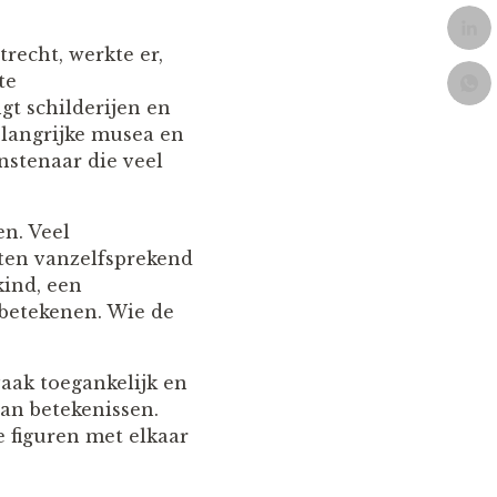
recht, werkte er,
te
gt schilderijen en
elangrijke musea en
nstenaar die veel
en. Veel
oten vanzelfsprekend
kind, een
 betekenen. Wie de
 vaak toegankelijk en
van betekenissen.
oe figuren met elkaar