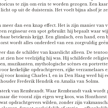
toricus te zijn om erin te worden gezogen. Een kaa
 licht op uit de duisternis. Het voelt bijna alsof je 
is meer dan een knap effect. Het is zijn manier van 
een regisseur een spot gebruikt: hij bepaalt waar wij
gebaar betekenis krijgt. Een glimlach, een hand, een 
orst wordt alles onderdeel van een zorgvuldig ge
er dan de schilder van kaarslicht alleen. De tentoo
 zien hoe veelzijdig hij was. Hij schilderde religie
pen, muzikanten, mythologische scènes en portrett
voor kerkelijke opdrachtgevers, rijke verzamelaars 
ij voor koning Charles I, en in Den Haag werd hij e
dhouder Frederik Hendrik en Amalia van Solms.
j sterk van Rembrandt. Waar Rembrandt vaak wordt g
naar die vooral zijn eigen weg koos, was Honthorst
t wat opdrachtgevers wilden, zonder zijn vakmanscha