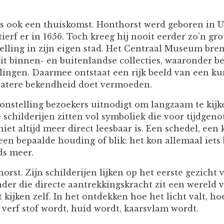
is ook een thuiskomst. Honthorst werd geboren in Ut
tierf er in 1656. Toch kreeg hij nooit eerder zo’n gro
elling in zijn eigen stad. Het Centraal Museum bren
t binnen- en buitenlandse collecties, waaronder b
lingen. Daarmee ontstaat een rijk beeld van een ku
 latere bekendheid doet vermoeden.
oonstelling bezoekers uitnodigt om langzaam te kijk
schilderijen zitten vol symboliek die voor tijdgen
iet altijd meer direct leesbaar is. Een schedel, een 
en bepaalde houding of blik: het kon allemaal iets
ds meer.
horst. Zijn schilderijen lijken op het eerste gezicht
nder die directe aantrekkingskracht zit een wereld 
t kijken zelf. In het ontdekken hoe het licht valt, h
erf stof wordt, huid wordt, kaarsvlam wordt.