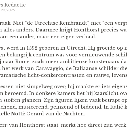
s Redactie
 20, 2026
is raak. Niet “de Utrechtse Rembrandt”, niet “een ver
 alles anders. Daarmee krijgt Honthorst precies wat
van een ander, maar een eigen verhaal.
 werd in 1592 geboren in Utrecht. Hij groeide op i
n belangrijk centrum was voor vernieuwende schil
ij naar Rome, zoals meer ambitieuze kunstenaars d
 het werk van Caravaggio, de Italiaanse schilder d
dramatische licht-donkercontrasten en rauwe, levens
ssen niet simpelweg over; hij maakte er iets eigens
 beroemd. In donkere kamers liet hij kaarslicht ove
stoffen glanzen. Zijn figuren lijken vaak betrapt o
chend, musicerend, peinzend of biddend. In Italië k
elle Notti
: Gerard van de Nachten.
rij van Honthorst staat, merkt hoe direct zijn werk n