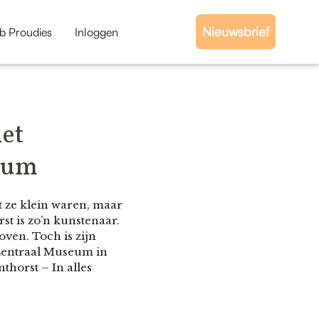
Nieuwsbrief
b Proudies
Inloggen
het
dium
 ze klein waren, maar
t is zo’n kunstenaar.
oven. Toch is zijn
Centraal Museum in
thorst – In alles