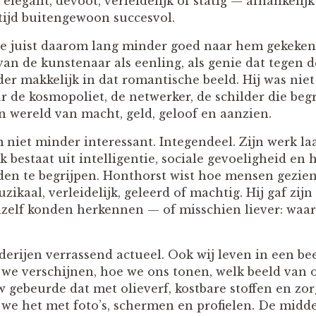
 elegant, devoot, verleidelijk of statig — afhankelijk
tijd buitengewoon succesvol.
e juist daarom lang minder goed naar hem gekeken
van de kunstenaar als eenling, als genie dat tegen 
er makkelijk in dat romantische beeld. Hij was nie
r de kosmopoliet, de netwerker, de schilder die be
n wereld van macht, geld, geloof en aanzien.
niet minder interessant. Integendeel. Zijn werk laa
 bestaat uit intelligentie, sociale gevoeligheid e
den te begrijpen. Honthorst wist hoe mensen gezie
uzikaal, verleidelijk, geleerd of machtig. Hij gaf zi
hzelf konden herkennen — of misschien liever: waari
derijen verrassend actueel. Ook wij leven in een be
we verschijnen, hoe we ons tonen, welk beeld van on
 gebeurde dat met olieverf, kostbare stoffen en zo
 we het met foto’s, schermen en profielen. De midde