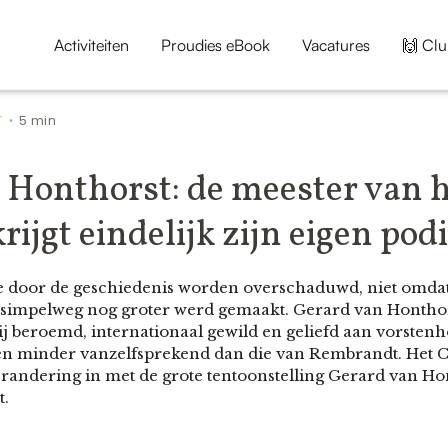
Activiteiten
Proudies eBook
Vacatures
🙌 Clu
T
5 min
•
 Honthorst: de meester van 
krijgt eindelijk zijn eigen po
ie door de geschiedenis worden overschaduwd, niet omdat
impelweg nog groter werd gemaakt. Gerard van Honthors
 hij beroemd, internationaal gewild en geliefd aan vorstenh
n minder vanzelfsprekend dan die van Rembrandt. Het 
randering in met de grote tentoonstelling Gerard van Hon
t.