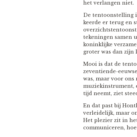
het verlangen niet.
De tentoonstelling 
keerde er terug en s
overzichtstentoonst
tekeningen samen ui
koninklijke verzame
groter was dan zijn
Mooi is dat de tent
zeventiende-eeuwse 
was, maar voor ons n
muziekinstrument, e
tijd neemt, ziet stee
En dat past bij Hont
verleidelijk, maar o
Het plezier zit in he
communiceren, hoe v