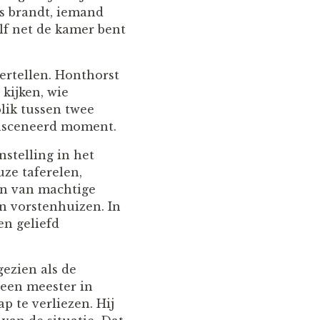
rs brandt, iemand
zelf net de kamer bent
vertellen. Honthorst
 kijken, wie
blik tussen twee
ënsceneerd moment.
nstelling in het
uze taferelen,
en van machtige
en vorstenhuizen. In
en geliefd
ezien als de
 een meester in
p te verliezen. Hij