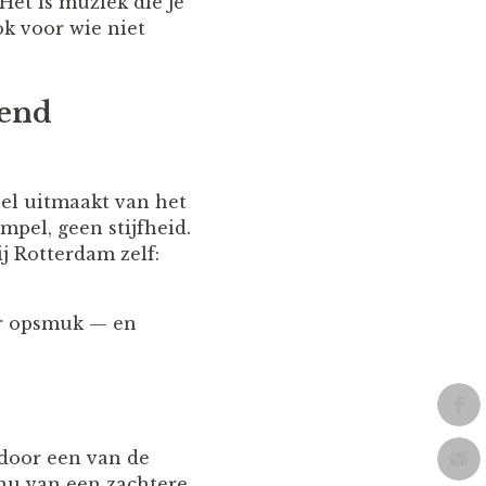
Het is muziek die je
ok voor wie niet
kend
el uitmaakt van het
mpel, geen stijfheid.
ij Rotterdam zelf:
er opsmuk — en
 door een van de
h nu van een zachtere