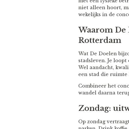
met een fysieke betr
niet alleen hoort, m
wekelijks in de conce
Waarom De D
Rotterdam
Wat De Doelen bijzo
stadsleven. Je loopt
Wel aandacht, kwalit
een stad die ruimte 
Combineer het conce
wandel daarna terug 
Zondag: uit
Op zondag vertraagt
parken. Drink koffie