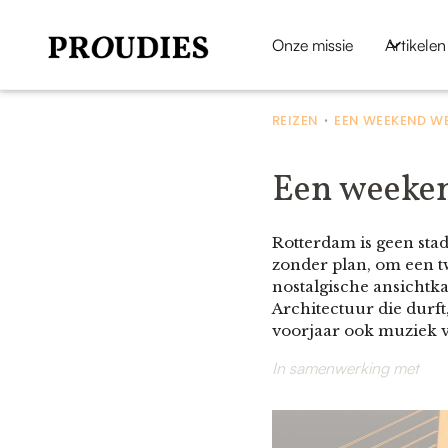
Onze missie
Artikelen
REIZEN
EEN WEEKEND WE
•
Een weeke
Rotterdam is geen sta
zonder plan, om een tw
nostalgische ansichtka
Architectuur die durft
voorjaar ook muziek va
In samenwerking met