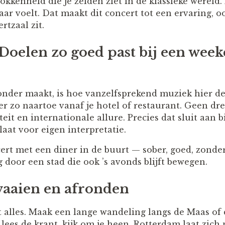
okkenheid die je zelden ziet in de klassieke wereld. 
aar voelt. Dat maakt dit concert tot een ervaring, o
rtzaal zit.
oelen zo goed past bij een wee
nder maakt, is hoe vanzelfsprekend muziek hier de
 er zo naartoe vanaf je hotel of restaurant. Geen dre
eit en internationale allure. Precies dat sluit aan b
laat voor eigen interpretatie.
rt met een diner in de buurt — sober, goed, zond
door een stad die ook ’s avonds blijft bewegen.
waaien en afronden
 alles. Maak een lange wandeling langs de Maas of
, lees de krant, kijk om je heen. Rotterdam laat zic