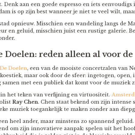
t. Denk aan een goede espresso en iets eenvoudigs 
am is op zijn best wanneer je niet te veel wilt, maar
 stad opnieuw. Misschien een wandeling langs de Ma
ur en geluid, misschien juist een rustige galerie. 
onder.
 Doelen: reden alleen al voor de 
De Doelen
, een van de mooiste concertzalen van N
oestiek, maar ook door de sfeer: ingetogen, open, 
ig samen met een publiek dat komt voor de muziek ze
in het teken van verfijning en virtuositeit.
Amsterd
olist
Ray Chen
. Chen staat bekend om zijn intense s
ke muziek toegankelijk te maken zonder aan diepga
een heel ander, maar minstens zo spannend geluid
end om zijn innovatieve aanpak: spelen uit het hoof