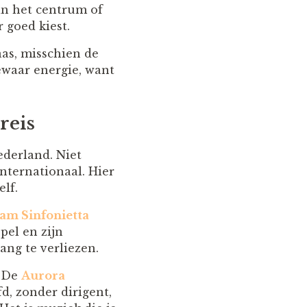
in het centrum of
 goed kiest.
as, misschien de
Bewaar energie, want
reis
ederland. Niet
internationaal. Hier
lf.
am Sinfonietta
pel en zijn
ng te verliezen.
. De
Aurora
d, zonder dirigent,