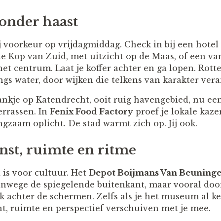
nder haast
 voorkeur op vrijdagmiddag. Check in bij een hotel
e Kop van Zuid, met uitzicht op de Maas, of een van 
et centrum. Laat je koffer achter en ga lopen. Rott
ngs water, door wijken die telkens van karakter ver
nkje op Katendrecht, ooit ruig havengebied, nu ee
errassen. In
Fenix Food Factory
proef je lokale kaze
angzaam oplicht. De stad warmt zich op. Jij ook.
nst, ruimte en ritme
is voor cultuur. Het
Depot Boijmans Van Beuning
vanwege de spiegelende buitenkant, maar vooral door
k achter de schermen. Zelfs als je het museum al ke
ht, ruimte en perspectief verschuiven met je mee.