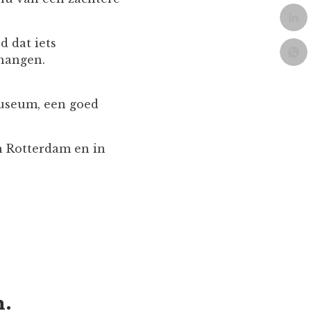
d dat iets
 hangen.
museum, een goed
in Rotterdam en in
n.