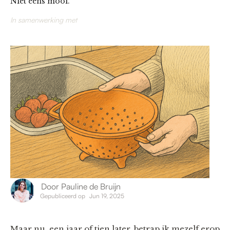
Niet eens mooi.
In samenwerking met
Door
Pauline de Bruijn
Gepubliceerd op
Jun 19, 2025
Maar nu, een jaar of tien later, betrap ik mezelf erop